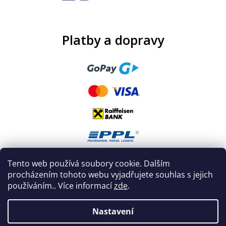
Platby a dopravy
Tento web používá soubory cookie. Dalším
procházením tohoto webu vyjadřujete souhlas s jejich
používáním.. Více informací
zde
.
Nastavení
Vytvořil Shoptet
|
Nakódoval eshopGuru