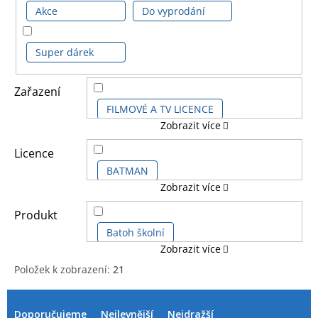
Akce
Do vyprodání
Super dárek
Zařazení
FILMOVÉ A TV LICENCE
Zobrazit více
DĚTSKÉ LICENCE A FILMY
Licence
BATMAN
Zobrazit více
DALŠÍ LICENCE
BATMAN CLASSIC COMICS
Produkt
KOMIKSOVÉ A ANIME LICENCE
Batoh školní
Zobrazit více
BATMAN KIDS
DC COMICS
Položek k zobrazení:
21
Blok-zápisník vazba
V
Ř
DC COMICS SÉRIE
ý
a
Doporučujeme
Nejlevnější
Nejdražší
Čepice kšiltovka dětská
Hodiny