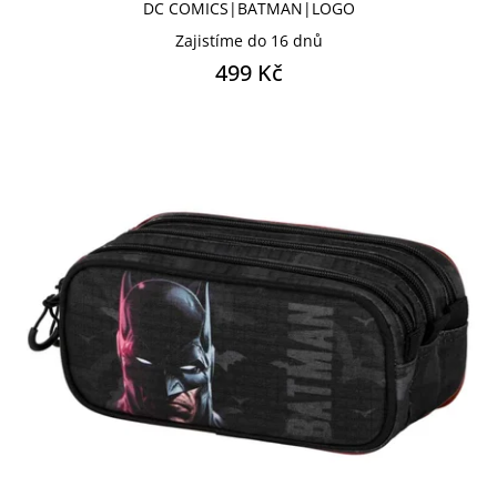
DC COMICS|BATMAN|LOGO
Šátek
Sklenice
Zajistíme do 16 dnů
499 Kč
Světlo lampička