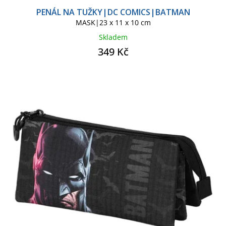
PENÁL NA TUŽKY|DC COMICS|BATMAN
MASK|23 x 11 x 10 cm
Skladem
349 Kč