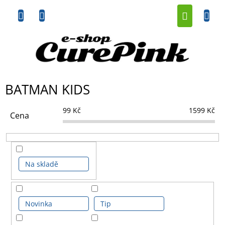
Přejít
NÁKUP
na
obsah
KOŠÍK
BATMAN KIDS
99
Kč
1599
Kč
Cena
Na skladě
Novinka
Tip