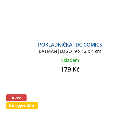
POKLADNIČKA|DC COMICS
BATMAN|LOGO|9 x 12 x 4 cm
Skladem
179 Kč
Akce
Do vyprodání