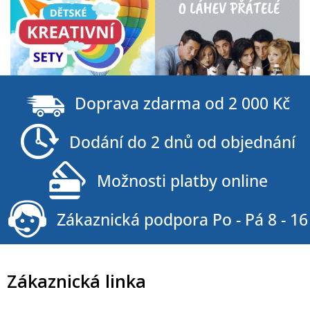
Z
á
Doprava zdarma od 2 000 Kč
p
a
Dodání do 2 dnů od objednání
t
í
Možnosti platby online
Zákaznická podpora Po - Pá 8 - 16
Zákaznická linka