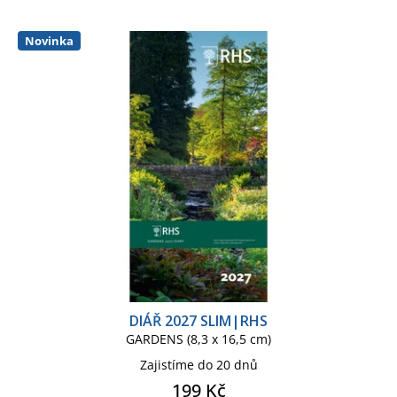
p
í
r
p
o
r
Novinka
d
o
u
d
k
u
t
k
ů
t
ů
DIÁŘ 2027 SLIM|RHS
GARDENS (8,3 x 16,5 cm)
Zajistíme do 20 dnů
199 Kč