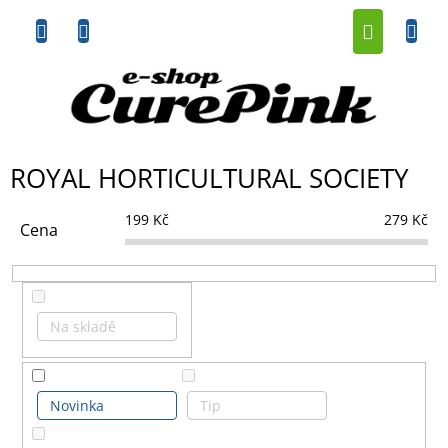
Přejít
NÁKUP
na
obsah
KOŠÍK
ROYAL HORTICULTURAL SOCIETY
199
Kč
279
Kč
Cena
Na skladě
Novinka
Tip