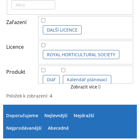
Akce
Zařazení
DALŠÍ LICENCE
Licence
ROYAL HORTICULTURAL SOCIETY
Produkt
Diář
Kalendář plánovací
Zobrazit více
Položek k zobrazení:
4
Kalendář stolní
V
Ř
ý
a
Doporučujeme
Nejlevnější
Nejdražší
p
z
i
e
Nejprodávanější
Abecedně
s
n