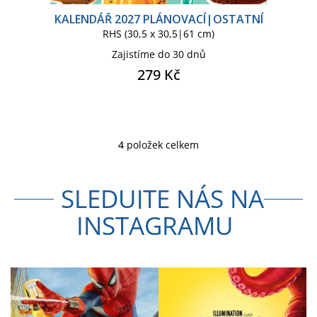
KALENDÁŘ 2027 PLÁNOVACÍ|OSTATNÍ
RHS (30,5 x 30,5|61 cm)
Zajistíme do 30 dnů
279 Kč
4
položek celkem
O
v
l
SLEDUJTE NÁS NA
á
d
INSTAGRAMU
a
c
í
p
r
v
k
y