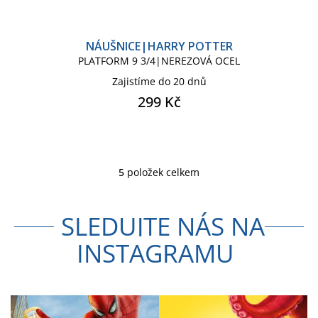
NÁUŠNICE|HARRY POTTER
PLATFORM 9 3/4|NEREZOVÁ OCEL
Zajistíme do 20 dnů
299 Kč
5
položek celkem
O
v
l
SLEDUJTE NÁS NA
á
d
INSTAGRAMU
a
c
í
p
r
v