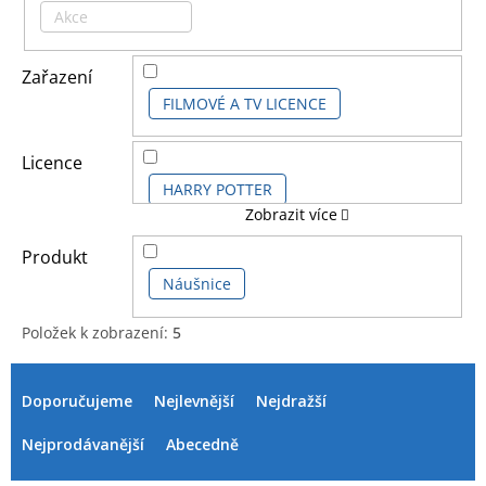
Akce
Zařazení
FILMOVÉ A TV LICENCE
Licence
HARRY POTTER
Zobrazit více
HARRY POTTER SÉRIE
Produkt
Náušnice
Položek k zobrazení:
5
V
Ř
ý
a
Doporučujeme
Nejlevnější
Nejdražší
p
z
i
e
Nejprodávanější
Abecedně
s
n