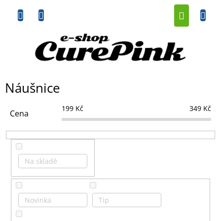
Přejít
NÁKUP
na
obsah
KOŠÍK
Náušnice
199
Kč
349
Kč
Cena
Na skladě
Novinka
Tip