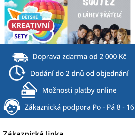
Z
á
Doprava zdarma od 2 000 Kč
p
a
Dodání do 2 dnů od objednání
t
í
Možnosti platby online
Zákaznická podpora Po - Pá 8 - 16
Zákaznická linka