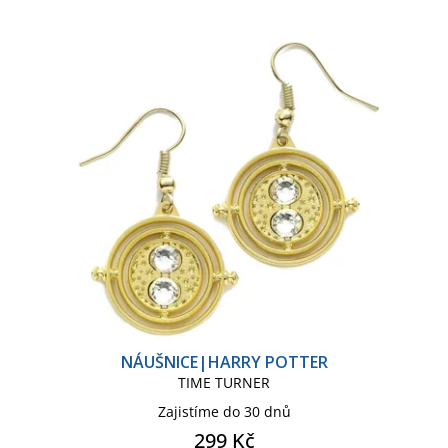
p
í
r
p
o
r
d
o
u
d
k
u
t
k
ů
t
ů
NÁUŠNICE|HARRY POTTER
TIME TURNER
Zajistíme do 30 dnů
299 Kč