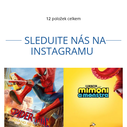
12
položek celkem
O
v
l
SLEDUJTE NÁS NA
á
d
INSTAGRAMU
a
c
í
p
r
v
k
y
v
ý
p
i
s
u