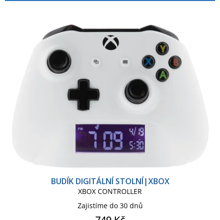
p
í
r
p
Přívěsek - klíčenka
Sklenice
o
r
d
o
u
d
Světlo lampička
k
u
t
k
ů
t
ů
BUDÍK DIGITÁLNÍ STOLNÍ|XBOX
XBOX CONTROLLER
Zajistíme do 30 dnů
749 Kč