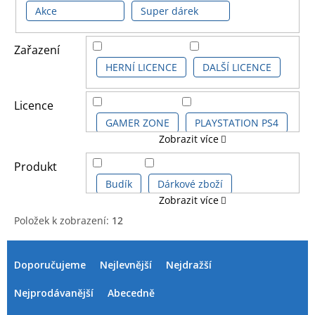
Akce
Super dárek
Zařazení
HERNÍ LICENCE
DALŠÍ LICENCE
Licence
GAMER ZONE
PLAYSTATION PS4
Zobrazit více
VÁNOČNÍ ZBOŽÍ
XBOX
Produkt
Budík
Dárkové zboží
Zobrazit více
Položek k zobrazení:
12
Dárkové zboží hrnky
V
Ř
ý
a
Doporučujeme
Nejlevnější
Nejdražší
Hrnek klasický
p
z
i
e
Nejprodávanější
Abecedně
Hrnek proměňovací
Plakát
s
n