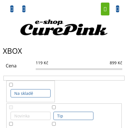
Přejít
NÁKUP
na
obsah
KOŠÍK
XBOX
119
Kč
899
Kč
Cena
Na skladě
Novinka
Tip