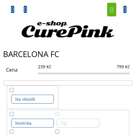
Přejít
NÁKUP
na
obsah
KOŠÍK
BARCELONA FC
239
Kč
799
Kč
Cena
Na skladě
Novinka
Tip