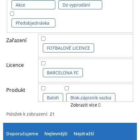
Akce
Do vyprodání
Předobjednávka
Zařazení
FOTBALOVÉ LICENCE
Licence
BARCELONA FC
Produkt
Batoh
Blok-zápisník vazba
Zobrazit více
Položek k zobrazení:
21
Čepice kšiltovka
Figurka dětská
V
Ř
ý
a
Doporučujeme
Nejlevnější
Nejdražší
Fotbalový míč
Hrnek klasický
p
z