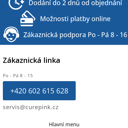
Dodání do 2 dnů od objednání
t
í
Možnosti platby online
Zákaznická podpora Po - Pá 8 - 16
Zákaznická linka
Po - Pá 8 - 15
+420 602 615 628
servis@curepink.cz
Hlavní menu