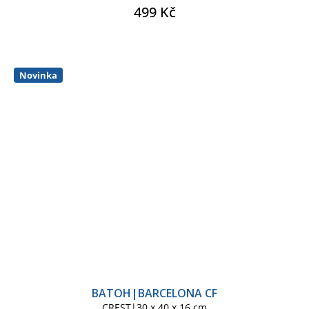
499 Kč
Novinka
BATOH|BARCELONA CF
CREST|30 x 40 x 16 cm