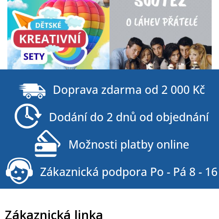
Z
á
Doprava zdarma od 2 000 Kč
p
a
Dodání do 2 dnů od objednání
t
í
Možnosti platby online
Zákaznická podpora Po - Pá 8 - 16
Zákaznická linka