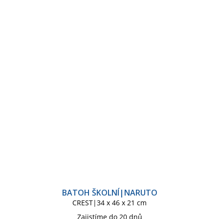
BATOH ŠKOLNÍ|NARUTO
CREST|34 x 46 x 21 cm
Zajistíme do 20 dnů