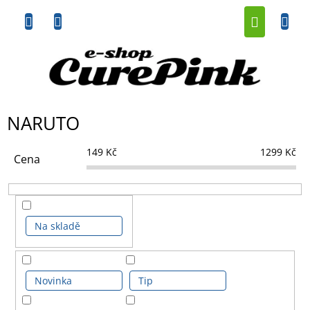
Přejít
NÁKUP
na
obsah
KOŠÍK
NARUTO
149
Kč
1299
Kč
Cena
Na skladě
Novinka
Tip