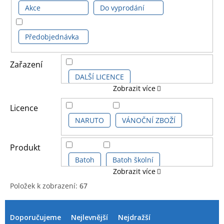
Akce
Do vyprodání
Předobjednávka
Zařazení
DALŠÍ LICENCE
Zobrazit více
KOMIKSOVÉ A ANIME LICENCE
Licence
NARUTO
VÁNOČNÍ ZBOŽÍ
Produkt
Batoh
Batoh školní
Zobrazit více
Položek k zobrazení:
67
Blok-zápisník vazba
V
Ř
ý
a
Doporučujeme
Nejlevnější
Nejdražší
Čepice kšiltovka