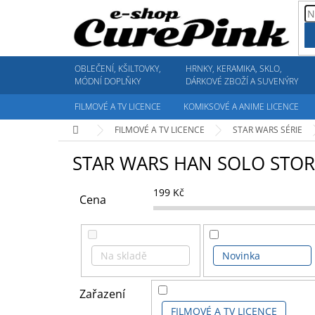
Přejít
na
obsah
OBLEČENÍ, KŠILTOVKY,
HRNKY, KERAMIKA, SKLO,
MÓDNÍ DOPLŇKY
DÁRKOVÉ ZBOŽÍ A SUVENÝRY
FILMOVÉ A TV LICENCE
KOMIKSOVÉ A ANIME LICENCE
Domů
FILMOVÉ A TV LICENCE
STAR WARS SÉRIE
STAR WARS HAN SOLO STOR
199
Kč
Cena
Na skladě
Novinka
Zařazení
FILMOVÉ A TV LICENCE