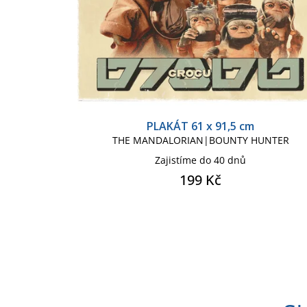
k
u
t
k
ů
t
ů
PLAKÁT 61 x 91,5 cm
THE MANDALORIAN|BOUNTY HUNTER
Zajistíme do 40 dnů
199 Kč