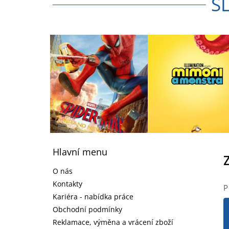
S
Z
á
Hlavní menu
p
a
O nás
t
Kontakty
P
í
Kariéra - nabídka práce
Obchodní podmínky
Reklamace, výměna a vrácení zboží