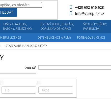
+420 602 615 628
HLEDAT
info@curepink.cz
TAŠKY A KABELKY,
BYTOVÝ TEXTIL, PLAKÁTY,
ŠKOLNÍ POTŘEBY,
BATOHY, PENĚŽENKY
DOPLŇKY A DEKORACE
PAPÍRNICTVÍ
HERNÍ LICENCE
DĚTSKÉ LICENCE A FILMY
FOTBALOVÉ LICENCE
STAR WARS HAN SOLO STORY
Y
200
Kč
Tip
Akce