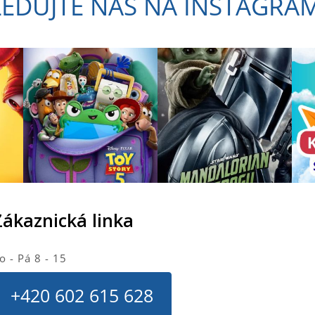
LEDUJTE NÁS NA INSTAGRA
a
c
í
p
r
v
k
y
v
ý
p
i
s
u
Zákaznická linka
o - Pá 8 - 15
+420 602 615 628