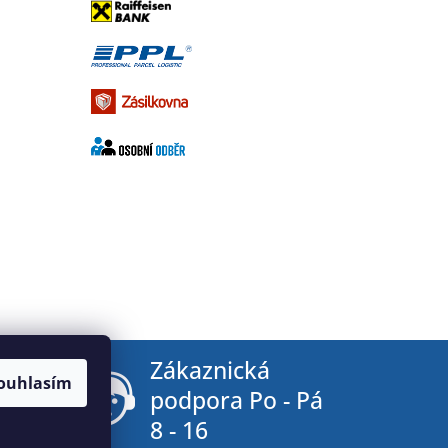
tby
Zákaznická
ouhlasím
podpora Po - Pá
8 - 16