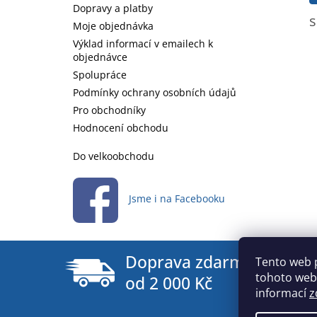
Dopravy a platby
s
Moje objednávka
Výklad informací v emailech k
objednávce
Spolupráce
Podmínky ochrany osobních údajů
Pro obchodníky
Hodnocení obchodu
Do velkoobchodu
Jsme i na Facebooku
Doprava zdarma
Tento web 
tohoto webu
od 2 000 Kč
informací
z