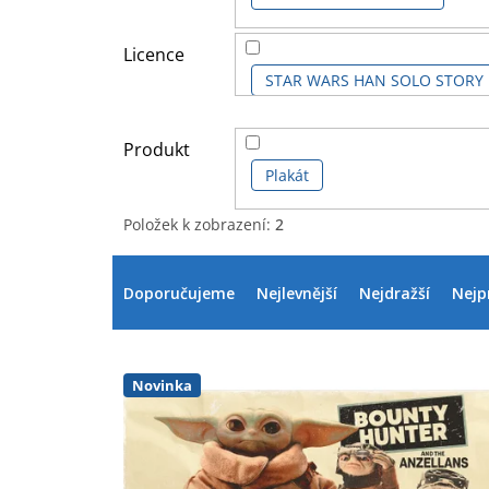
Licence
STAR WARS HAN SOLO STORY
STAR WARS VIII LAST JEDI
Produkt
Plakát
Položek k zobrazení:
2
V
Ř
ý
a
Doporučujeme
Nejlevnější
Nejdražší
Nejp
p
z
i
e
s
n
p
í
Novinka
r
p
o
r
d
o
u
d