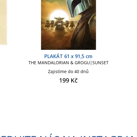
PLAKÁT 61 x 91,5 cm
THE MANDALORIAN & GROGU|SUNSET
Zajistíme do 40 dnů
199 Kč
O
v
l
á
d