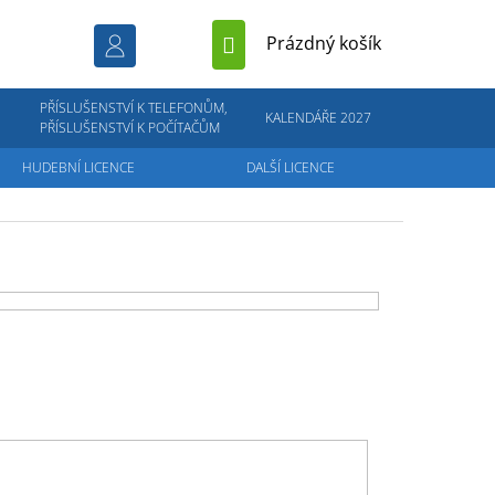
NÁKUPNÍ
Prázdný košík
KOŠÍK
PŘÍSLUŠENSTVÍ K TELEFONŮM,
KALENDÁŘE 2027
PŘÍSLUŠENSTVÍ K POČÍTAČŮM
HUDEBNÍ LICENCE
DALŠÍ LICENCE