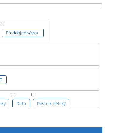
Předobjednávka
IO
nky
Deka
Deštník dětský
nek klasický
Kalendář
Láhev na pití