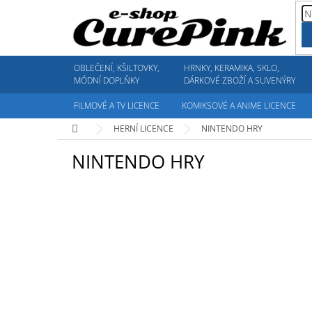
Přejít
na
obsah
OBLEČENÍ, KŠILTOVKY,
HRNKY, KERAMIKA, SKLO,
MÓDNÍ DOPLŇKY
DÁRKOVÉ ZBOŽÍ A SUVENÝRY
FILMOVÉ A TV LICENCE
KOMIKSOVÉ A ANIME LICENCE
Domů
HERNÍ LICENCE
NINTENDO HRY
NINTENDO HRY