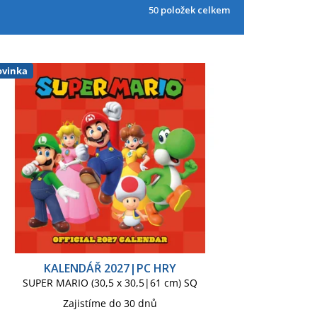
50
položek celkem
odložka pod myš
Pokladnička
ička
Tričko dětské
Tužka pastelka
vinka
KALENDÁŘ 2027|PC HRY
SUPER MARIO (30,5 x 30,5|61 cm) SQ
Zajistíme do 30 dnů