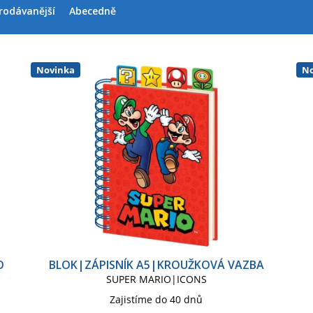
rodávanější
Abecedně
Papírnické zboží
Penál na tužky|Taštička
Plakát
P
Samolepky
Sklenice
Školní pouzdro
Světlo lamp
Novinka
No
O
BLOK|ZÁPISNÍK A5|KROUŽKOVÁ VAZBA
SUPER MARIO|ICONS
Zajistíme do 40 dnů