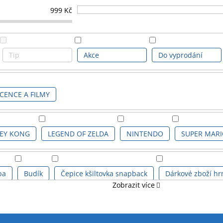
999
Kč
Tip
Akce
Do vyprodání
ICENCE A FILMY
EY KONG
LEGEND OF ZELDA
NINTENDO
SUPER MAR
ba
Budík
Čepice kšiltovka snapback
Dárkové zboží hr
Zobrazit více
yšová
Figurka svítící ICONS
Hrnek cestovní - termo
Hr