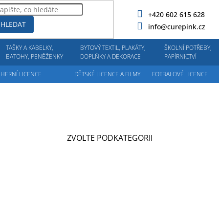
+420 602 615 628
HLEDAT
info@curepink.cz
TAŠKY A KABELKY,
BYTOVÝ TEXTIL, PLAKÁTY,
ŠKOLNÍ POTŘEBY,
BATOHY, PENĚŽENKY
DOPLŇKY A DEKORACE
PAPÍRNICTVÍ
HERNÍ LICENCE
DĚTSKÉ LICENCE A FILMY
FOTBALOVÉ LICENCE
ZVOLTE PODKATEGORII