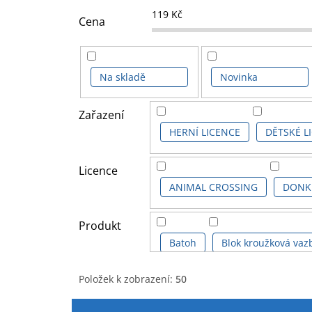
119
Kč
Cena
Na skladě
Novinka
Zařazení
HERNÍ LICENCE
DĚTSKÉ L
Licence
ANIMAL CROSSING
DONK
Produkt
Batoh
Blok kroužková vaz
Položek k zobrazení:
50
Držák na knihy
Figurka pl
V
Ř