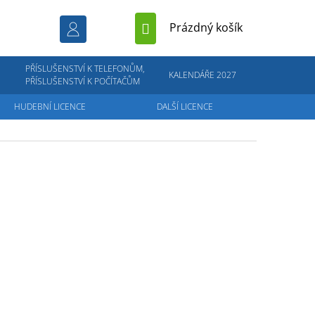
NÁKUPNÍ
Prázdný košík
KOŠÍK
PŘÍSLUŠENSTVÍ K TELEFONŮM,
KALENDÁŘE 2027
PŘÍSLUŠENSTVÍ K POČÍTAČŮM
HUDEBNÍ LICENCE
DALŠÍ LICENCE