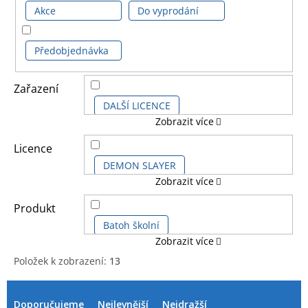
Akce
Do vyprodání
Předobjednávka
Zařazení
DALŠÍ LICENCE
Zobrazit více
KOMIKSOVÉ A ANIME LICENCE
Licence
DEMON SLAYER
Zobrazit více
VÁNOČNÍ ZBOŽÍ
Produkt
Batoh školní
Zobrazit více
Položek k zobrazení:
13
Blok-zápisník vazba
Hračka
V
Ř
ý
a
Doporučujeme
Nejlevnější
Nejdražší
Hrnek 3D
Hrnek klasický