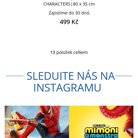
CHARACTERS|80 x 35 cm
Zajistíme do 30 dnů
499 Kč
13
položek celkem
O
v
l
SLEDUJTE NÁS NA
á
d
INSTAGRAMU
a
c
í
p
r
v
k
y
v
ý