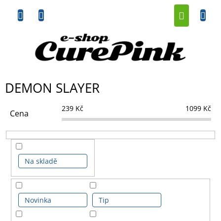
Přejít
NÁKUP
na
obsah
KOŠÍK
DEMON SLAYER
239
Kč
1099
Kč
Cena
Na skladě
Novinka
Tip