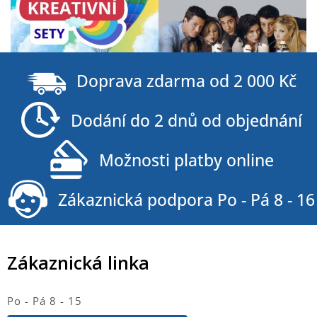
Z
á
Doprava zdarma od 2 000 Kč
p
a
Dodání do 2 dnů od objednání
t
í
Možnosti platby online
Zákaznická podpora Po - Pá 8 - 16
Zákaznická linka
Po - Pá 8 - 15