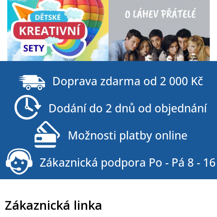
Z
á
Doprava zdarma od 2 000 Kč
p
a
Dodání do 2 dnů od objednání
t
í
Možnosti platby online
Zákaznická podpora Po - Pá 8 - 16
Zákaznická linka