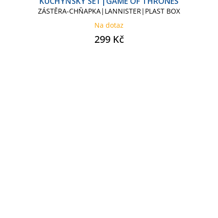
KUCHYŇSKÝ SET|GAME OF THRONES
ZÁSTĚRA-CHŇAPKA|LANNISTER|PLAST BOX
Na dotaz
299 Kč