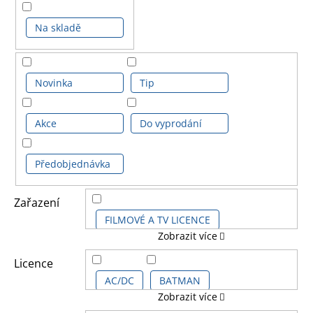
Na skladě
Novinka
Tip
Akce
Do vyprodání
Předobjednávka
Zařazení
FILMOVÉ A TV LICENCE
Zobrazit více
DĚTSKÉ LICENCE A FILMY
Licence
AC/DC
BATMAN
Zobrazit více
HUDEBNÍ LICENCE