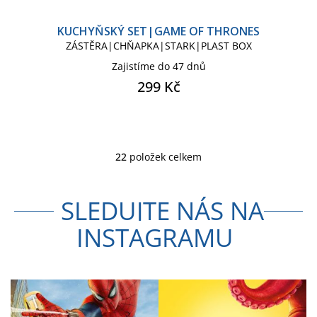
KUCHYŇSKÝ SET|GAME OF THRONES
ZÁSTĚRA|CHŇAPKA|STARK|PLAST BOX
Zajistíme do 47 dnů
299 Kč
22
položek celkem
O
v
l
SLEDUJTE NÁS NA
á
d
INSTAGRAMU
a
c
í
p
r
v
k