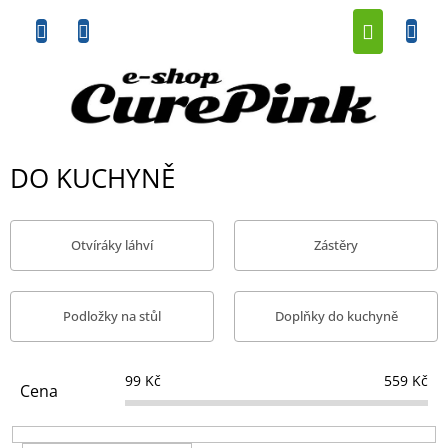
Přejít
NÁKUP
na
obsah
KOŠÍK
DO KUCHYNĚ
Otvíráky láhví
Zástěry
Podložky na stůl
Doplňky do kuchyně
99
Kč
559
Kč
Cena