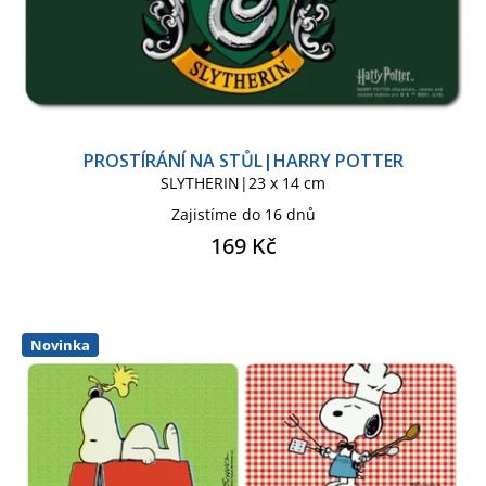
IKONICKÉ POSTAVY
IRON MAIDEN
IRON MAN
MARVEL CLASSIC COMICS
PROSTÍRÁNÍ NA STŮL|HARRY POTTER
SLYTHERIN|23 x 14 cm
Zajistíme do 16 dnů
MARVEL SÉRIE
MOTÖRHEAD
169 Kč
SNOOPY
SOVA HEDVIKA
SUPERMAN COMICS
Novinka
SUPERMAN KIDS
VÁNOČNÍ ZBOŽÍ