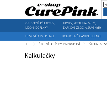
Přejít
na
obsah
OBLEČENÍ, KŠILTOVKY,
HRNKY, KERAMIKA, SKLO,
MÓDNÍ DOPLŇKY
DÁRKOVÉ ZBOŽÍ A SUVENÝRY
FILMOVÉ A TV LICENCE
KOMIKSOVÉ A ANIME LICENCE
Domů
ŠKOLNÍ POTŘEBY, PAPÍRNICTVÍ
ŠKOLNÍ A PS
Kalkulačky