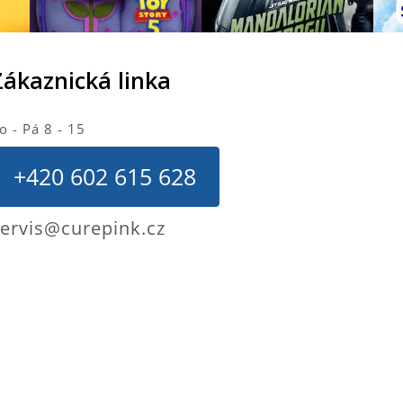
Zákaznická linka
o - Pá 8 - 15
+420 602 615 628
ervis@curepink.cz