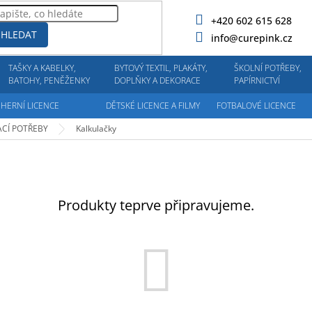
+420 602 615 628
HLEDAT
info@curepink.cz
TAŠKY A KABELKY,
BYTOVÝ TEXTIL, PLAKÁTY,
ŠKOLNÍ POTŘEBY,
BATOHY, PENĚŽENKY
DOPLŇKY A DEKORACE
PAPÍRNICTVÍ
HERNÍ LICENCE
DĚTSKÉ LICENCE A FILMY
FOTBALOVÉ LICENCE
ACÍ POTŘEBY
Kalkulačky
Produkty teprve připravujeme.