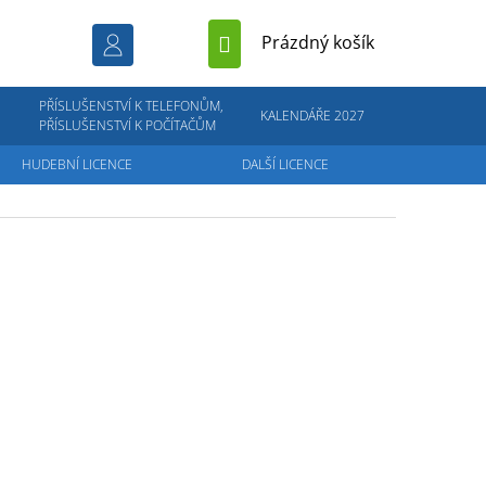
NÁKUPNÍ
Prázdný košík
KOŠÍK
PŘÍSLUŠENSTVÍ K TELEFONŮM,
KALENDÁŘE 2027
PŘÍSLUŠENSTVÍ K POČÍTAČŮM
HUDEBNÍ LICENCE
DALŠÍ LICENCE