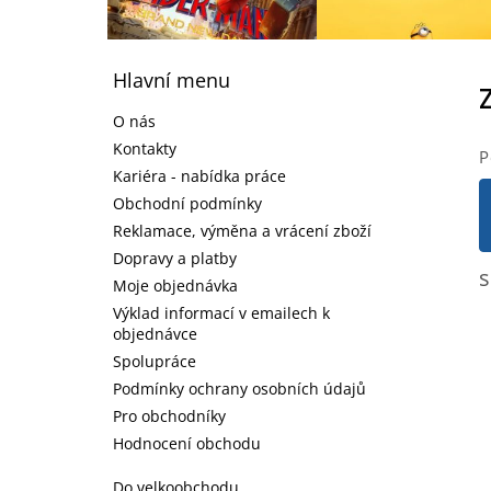
Z
á
Hlavní menu
p
a
O nás
t
Kontakty
P
í
Kariéra - nabídka práce
Obchodní podmínky
Reklamace, výměna a vrácení zboží
Dopravy a platby
s
Moje objednávka
Výklad informací v emailech k
objednávce
Spolupráce
Podmínky ochrany osobních údajů
Pro obchodníky
Hodnocení obchodu
Do velkoobchodu