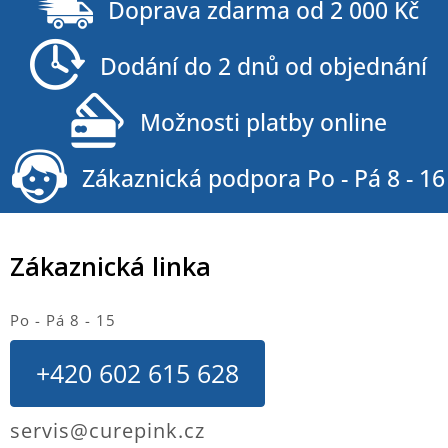
á
Doprava zdarma od 2 000 Kč
p
a
Dodání do 2 dnů od objednání
t
í
Možnosti platby online
Zákaznická podpora Po - Pá 8 - 16
Zákaznická linka
Po - Pá 8 - 15
+420 602 615 628
servis@curepink.cz