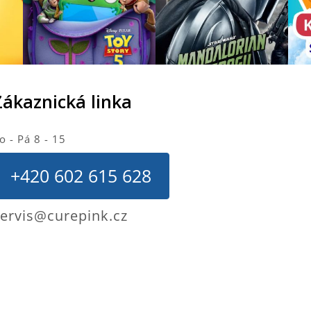
Zákaznická linka
o - Pá 8 - 15
+420 602 615 628
ervis@curepink.cz