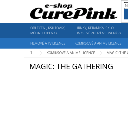
Přejít
na
obsah
OBLEČENÍ, KŠILTOVKY,
HRNKY, KERAMIKA, SKLO,
MÓDNÍ DOPLŇKY
DÁRKOVÉ ZBOŽÍ A SUVENÝRY
FILMOVÉ A TV LICENCE
KOMIKSOVÉ A ANIME LICENCE
Domů
KOMIKSOVÉ A ANIME LICENCE
MAGIC: THE
MAGIC: THE GATHERING