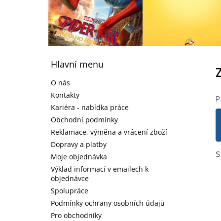
Z
á
Hlavní menu
p
a
O nás
t
Kontakty
P
í
Kariéra - nabídka práce
Obchodní podmínky
Reklamace, výměna a vrácení zboží
Dopravy a platby
s
Moje objednávka
Výklad informací v emailech k
objednávce
Spolupráce
Podmínky ochrany osobních údajů
Pro obchodníky