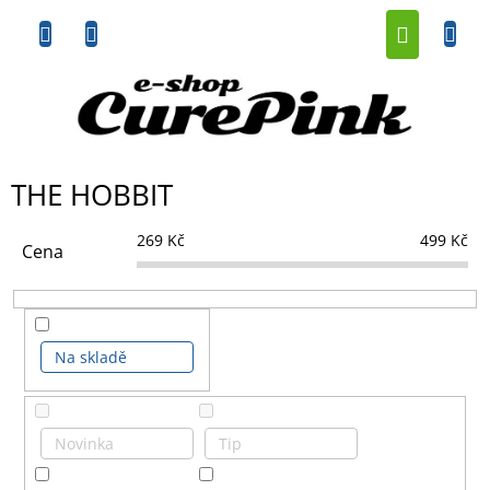
Přejít
NÁKUP
na
obsah
KOŠÍK
THE HOBBIT
269
Kč
499
Kč
Cena
Na skladě
Novinka
Tip