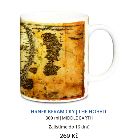
p
í
r
p
o
r
d
o
u
d
k
u
t
k
ů
t
ů
HRNEK KERAMICKÝ|THE HOBBIT
300 ml|MIDDLE EARTH
Zajistíme do 16 dnů
269 Kč