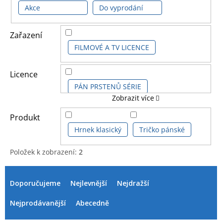
Akce
Do vyprodání
Zařazení
FILMOVÉ A TV LICENCE
Licence
PÁN PRSTENŮ SÉRIE
Zobrazit více
THE HOBBIT
Produkt
Hrnek klasický
Tričko pánské
Položek k zobrazení:
2
V
Ř
ý
a
Doporučujeme
Nejlevnější
Nejdražší
p
z
i
e
Nejprodávanější
Abecedně
s
n