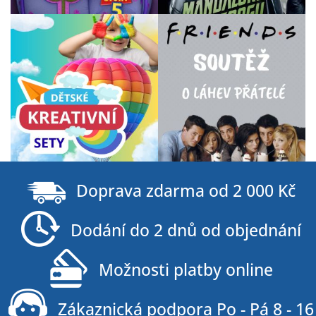
Z
á
Doprava zdarma od 2 000 Kč
p
a
Dodání do 2 dnů od objednání
t
í
Možnosti platby online
Zákaznická podpora Po - Pá 8 - 16