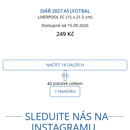
DIÁŘ 2027 A5|FOTBAL
LIVERPOOL FC (15 x 21,5 cm)
Dostupné od 15.09.2026
249 Kč
NAČÍST 18 DALŠÍCH
S
1
2
t
O
r
42
položek celkem
v
á
l
NAHORU
n
á
k
o
d
v
a
á
SLEDUJTE NÁS NA
c
n
í
í
INSTAGRAMU
p