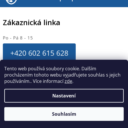
Zákaznická linka
Po - Pá 8 - 15
+420 602 615 628
Tento web používá soubory cookie. Dalším
servis@curepink.cz
procházením tohoto webu vyjadřujete souhlas s jejich
používáním.. Více informací
zde
.
Hlavní menu
Nastavení
O nás
Kontakty
Kariéra - nabídka práce
Souhlasím
Obchodní podmínky
Reklamace, výměna a vrácení zboží