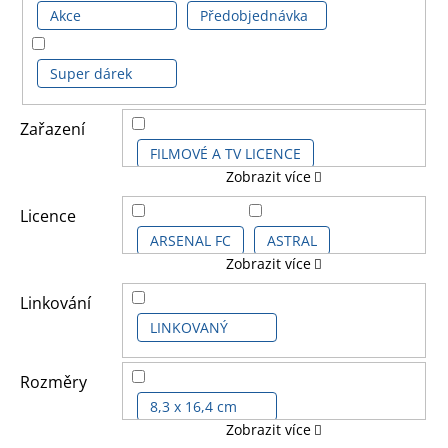
Akce
Předobjednávka
Super dárek
Zařazení
FILMOVÉ A TV LICENCE
Zobrazit více
HERNÍ LICENCE
Licence
ARSENAL FC
ASTRAL
Zobrazit více
DĚTSKÉ LICENCE A FILMY
CHELSEA FC
DISNEY FILMY
Linkování
FOTBALOVÉ LICENCE
LINKOVANÝ
DISNEY KIDS
Rozměry
HUDEBNÍ LICENCE
8,3 x 16,4 cm
DISNEY PRO DOSPĚLĚ
Zobrazit více
DALŠÍ LICENCE