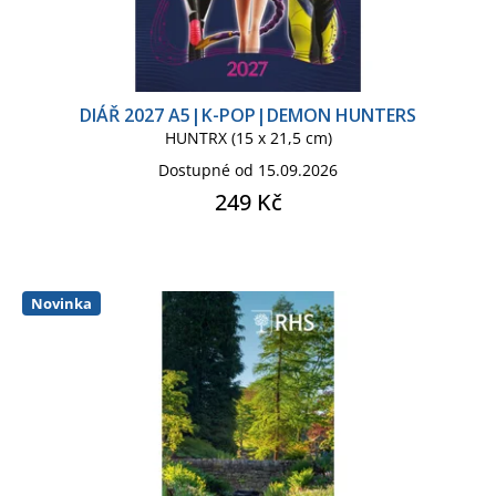
STAR WARS HVĚZDNÉ VÁLKY
DIÁŘ 2027 A5|K-POP|DEMON HUNTERS
STAR WARS SÉRIE
HUNTRX (15 x 21,5 cm)
Dostupné od 15.09.2026
STRANGER THINGS
249 Kč
THE NIGHTMARE BEFORE
CHRISTMAS
Novinka
TOY STORY
VÁNOČNÍ ZBOŽÍ
WEST HAM UNITED