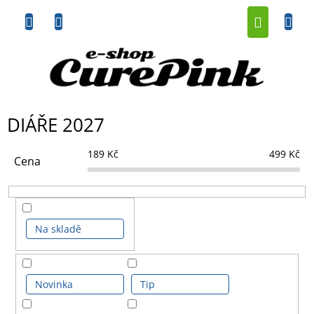
Přejít
NÁKUP
na
obsah
KOŠÍK
DIÁŘE 2027
189
Kč
499
Kč
Cena
Na skladě
Novinka
Tip