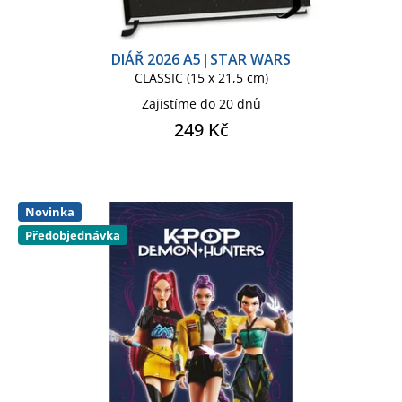
MANCHESTER CITY FC
DIÁŘ 2026 A5|STAR WARS
CLASSIC (15 x 21,5 cm)
MANCHESTER UNITED FC
Zajistíme do 20 dnů
249 Kč
MEDVÍDEK PÚ
MINECRAFT
MINECRAFT KIDS
NETFLIX
Novinka
Předobjednávka
NETFLIX TV
PŘÁTELÉ
PUSHEEN
ROYAL HORTICULTURAL SOCIETY
SNOOPY
SPONGEBOB