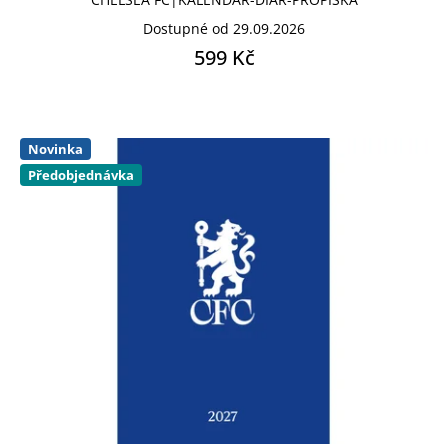
Penál na tužky|Taštička
Dostupné od 29.09.2026
599 Kč
Peněženka
Peněženka rozkládací
Polštář
Novinka
Předobjednávka
Přívěsek - klíčenka
Ručník
Sklenice
Vlajka fotbalová