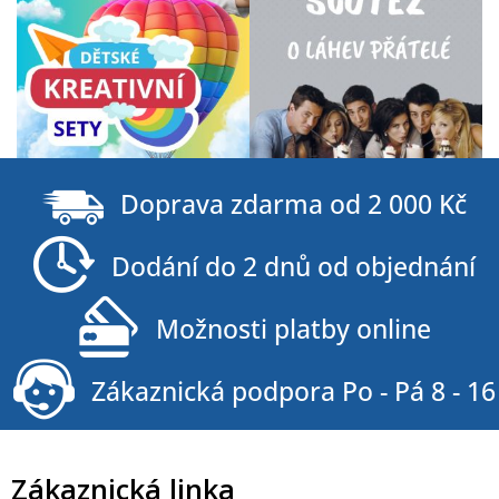
Z
á
Doprava zdarma od 2 000 Kč
p
a
Dodání do 2 dnů od objednání
t
í
Možnosti platby online
Zákaznická podpora Po - Pá 8 - 16
Zákaznická linka