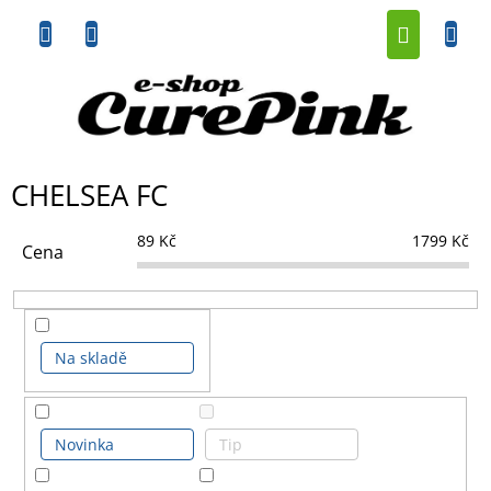
Přejít
NÁKUP
na
obsah
KOŠÍK
CHELSEA FC
89
Kč
1799
Kč
Cena
Na skladě
Novinka
Tip