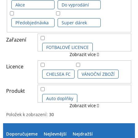
Akce
Do vyprodání
Předobjednávka
Super dárek
Zařazení
FOTBALOVÉ LICENCE
Zobrazit více
DALŠÍ LICENCE
Licence
CHELSEA FC
VÁNOČNÍ ZBOŽÍ
Produkt
Auto doplňky
Zobrazit více
Položek k zobrazení:
30
Dekorativní cedule
Diář
V
Ř
ý
a
Doporučujeme
Nejlevnější
Nejdražší
Figurka dětská
Fotbalový míč