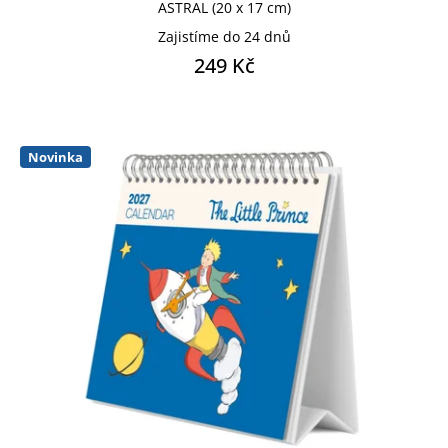
ASTRAL (20 x 17 cm)
Zajistíme do 24 dnů
IKONICKÉ POSTAVY
249 Kč
LIVERPOOL FC
MANCHESTER CITY FC
Novinka
MANCHESTER UNITED FC
MARVEL
MARVEL CLASSIC COMICS
MARVEL SÉRIE
MEDVÍDEK PÚ
MOOMIN
NETFLIX