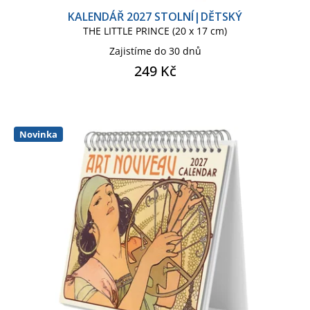
KALENDÁŘ 2027 STOLNÍ|DĚTSKÝ
THE LITTLE PRINCE (20 x 17 cm)
NETFLIX TV
PIKACHU
Zajistíme do 30 dnů
249 Kč
POKÉMON
POKÉMON KIDS
POKÉMON PIKACHU KIDS
Novinka
POKÉMON SÉRIE
PŘÁTELÉ
PUSHEEN
ROYAL HORTICULTURAL SOCIETY
SNOOPY