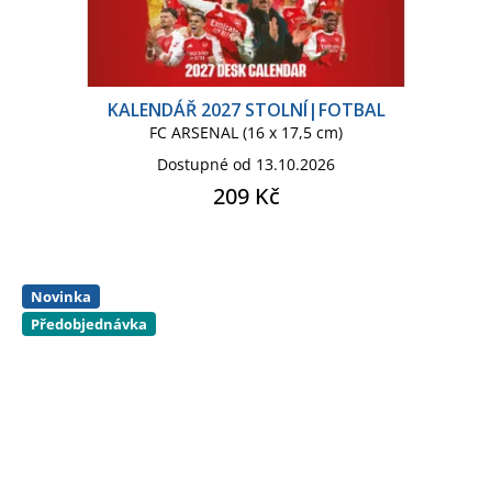
VINCENT VAN GOGH
KALENDÁŘ 2027 STOLNÍ|FOTBAL
WEST HAM UNITED
YODA
FC ARSENAL (16 x 17,5 cm)
Dostupné od 13.10.2026
209 Kč
Novinka
Předobjednávka