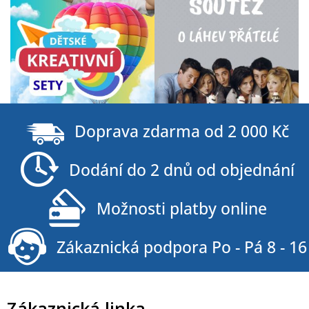
Z
á
Doprava zdarma od 2 000 Kč
p
a
Dodání do 2 dnů od objednání
t
í
Možnosti platby online
Zákaznická podpora Po - Pá 8 - 16
Zákaznická linka