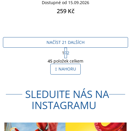
Dostupné od 15.09.2026
259 Kč
NAČÍST 21 DALŠÍCH
S
1
2
t
O
r
45
položek celkem
v
á
l
NAHORU
n
á
k
o
d
v
a
á
SLEDUJTE NÁS NA
c
n
í
í
INSTAGRAMU
p
r
v
k
y
v