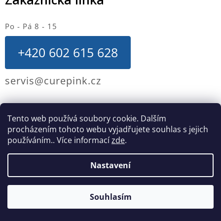
Po - Pá 8 - 15
+420 602 615 628
servis@curepink.cz
Hlavní menu
Tento web používá soubory cookie. Dalším
procházením tohoto webu vyjadřujete souhlas s jejich
O nás
používáním.. Více informací
zde
.
Kontakty
Kariéra - nabídka práce
Nastavení
Obchodní podmínky
Reklamace, výměna a vrácení zboží
Dopravy a platby
Souhlasím
Moje objednávka
Výklad informací v emailech k objednávce