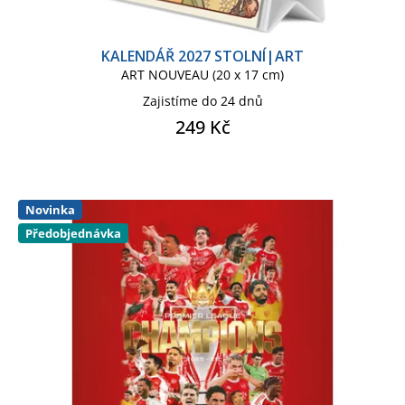
STAR WARS HVĚZDNÉ VÁLKY
KALENDÁŘ 2027 STOLNÍ|ART
STAR WARS KIDS
ART NOUVEAU (20 x 17 cm)
Zajistíme do 24 dnů
STAR WARS SÉRIE
249 Kč
STRANGER THINGS
Novinka
STUDIO PETS
THE BEATLES
Předobjednávka
THE LITTLE PRINCE
THE NIGHTMARE BEFORE
CHRISTMAS
TOTTENHAM HOTSPUR