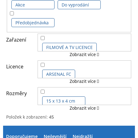
Akce
Do vyprodání
Předobjednávka
Zařazení
FILMOVÉ A TV LICENCE
Zobrazit více
HERNÍ LICENCE
Licence
ARSENAL FC
Zobrazit více
DĚTSKÉ LICENCE A FILMY
ART UMĚNÍ - MALÍŘI
ASTRAL
Rozměry
FOTBALOVÉ LICENCE
15 x 13 x 4 cm
Zobrazit více
AVENGERS
Položek k zobrazení:
45
HUDEBNÍ LICENCE
16 x 17,5 cm
V
Ř
AVENGERS CLASSIC COMICS
ý
a
Doporučujeme
Nejlevnější
Nejdražší
DALŠÍ LICENCE
20 x 17 cm