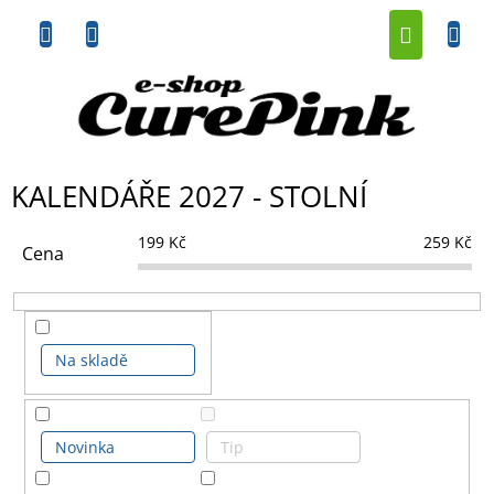
Přejít
NÁKUP
na
obsah
KOŠÍK
KALENDÁŘE 2027 - STOLNÍ
199
Kč
259
Kč
Cena
Na skladě
Novinka
Tip