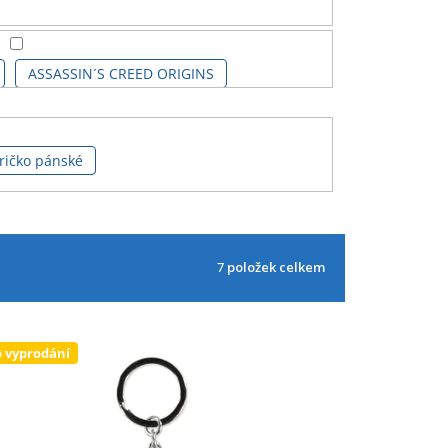
ASSASSIN´S CREED ORIGINS
ričko pánské
7
položek celkem
 vyprodání