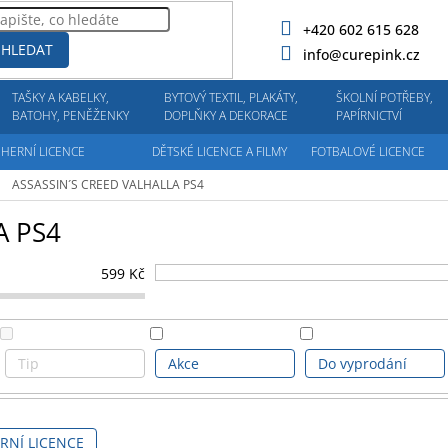
+420 602 615 628
HLEDAT
info@curepink.cz
TAŠKY A KABELKY,
BYTOVÝ TEXTIL, PLAKÁTY,
ŠKOLNÍ POTŘEBY,
BATOHY, PENĚŽENKY
DOPLŇKY A DEKORACE
PAPÍRNICTVÍ
HERNÍ LICENCE
DĚTSKÉ LICENCE A FILMY
FOTBALOVÉ LICENCE
ASSASSIN´S CREED VALHALLA PS4
A PS4
599
Kč
Tip
Akce
Do vyprodání
RNÍ LICENCE