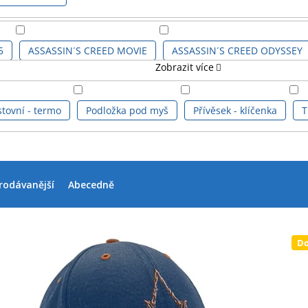
5
ASSASSIN´S CREED MOVIE
ASSASSIN´S CREED ODYSSEY
Zobrazit více
SASSIN´S CREED VALHALLA PS4
ASSASSINS CREED SÉRIE
tovní - termo
Podložka pod myš
Přívěsek - klíčenka
T
rodávanější
Abecedně
Do