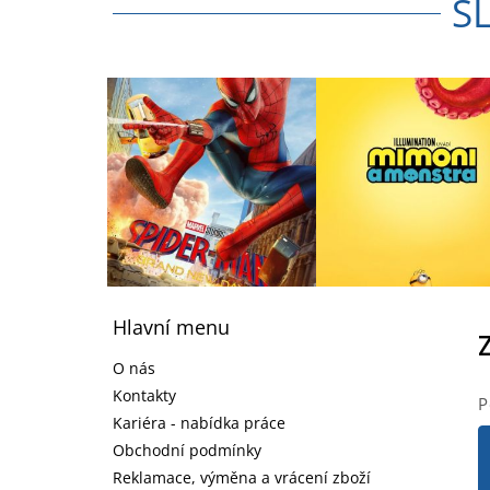
S
Z
á
Hlavní menu
p
a
O nás
t
Kontakty
P
í
Kariéra - nabídka práce
Obchodní podmínky
Reklamace, výměna a vrácení zboží