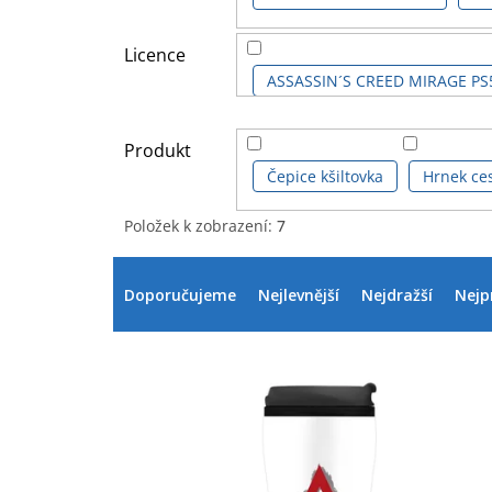
Licence
ASSASSIN´S CREED MIRAGE PS
ASSASSIN´S CREED PS4
AS
Produkt
Čepice kšiltovka
Hrnek ces
Položek k zobrazení:
7
V
Ř
ý
a
Doporučujeme
Nejlevnější
Nejdražší
Nejp
p
z
i
e
s
n
p
í
r
p
o
r
d
o
u
d