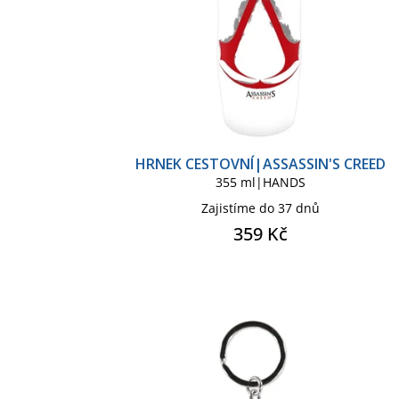
k
u
t
k
ů
t
ů
HRNEK CESTOVNÍ|ASSASSIN'S CREED
355 ml|HANDS
Zajistíme do 37 dnů
359 Kč