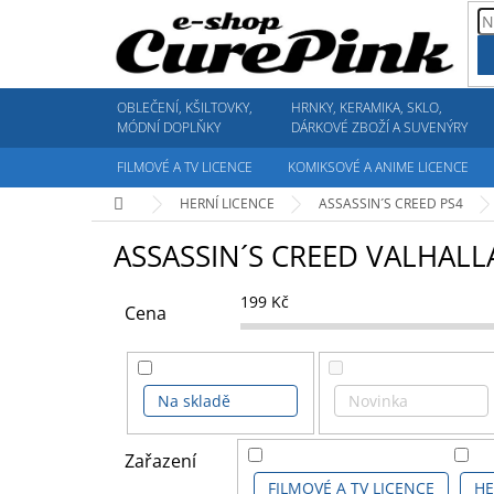
Přejít
na
obsah
OBLEČENÍ, KŠILTOVKY,
HRNKY, KERAMIKA, SKLO,
MÓDNÍ DOPLŇKY
DÁRKOVÉ ZBOŽÍ A SUVENÝRY
FILMOVÉ A TV LICENCE
KOMIKSOVÉ A ANIME LICENCE
Domů
HERNÍ LICENCE
ASSASSIN´S CREED PS4
ASSASSIN´S CREED VALHALL
199
Kč
Cena
Na skladě
Novinka
Zařazení
FILMOVÉ A TV LICENCE
HE