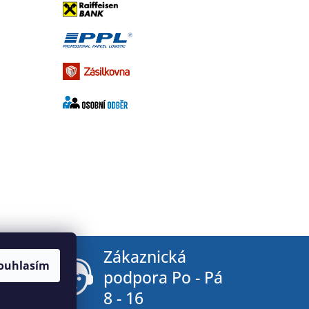
tby
Zákaznická
ouhlasím
podpora Po - Pá
8 - 16