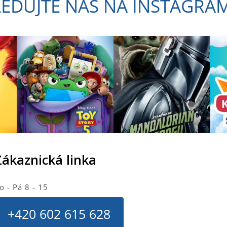
LEDUJTE NÁS NA INSTAGRA
a
c
í
p
r
v
k
y
v
ý
p
i
s
u
Zákaznická linka
o - Pá 8 - 15
+420 602 615 628