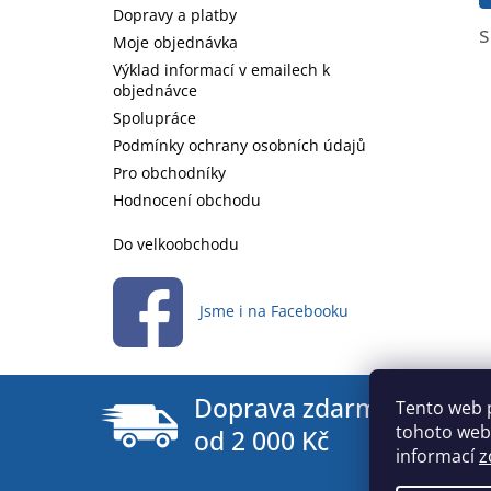
Dopravy a platby
s
Moje objednávka
Výklad informací v emailech k
objednávce
Spolupráce
Podmínky ochrany osobních údajů
Pro obchodníky
Hodnocení obchodu
Do velkoobchodu
Jsme i na Facebooku
Doprava zdarma
Tento web 
tohoto webu
od 2 000 Kč
informací
z