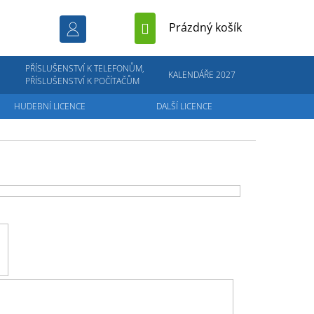
NÁKUPNÍ
Prázdný košík
KOŠÍK
PŘÍSLUŠENSTVÍ K TELEFONŮM,
KALENDÁŘE 2027
PŘÍSLUŠENSTVÍ K POČÍTAČŮM
HUDEBNÍ LICENCE
DALŠÍ LICENCE