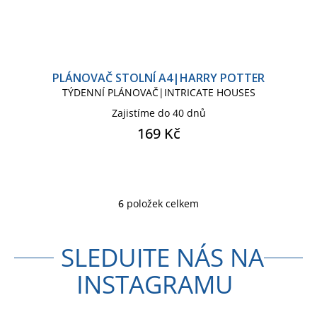
PLÁNOVAČ STOLNÍ A4|HARRY POTTER
TÝDENNÍ PLÁNOVAČ|INTRICATE HOUSES
Zajistíme do 40 dnů
169 Kč
6
položek celkem
O
v
l
SLEDUJTE NÁS NA
á
d
INSTAGRAMU
a
c
í
p