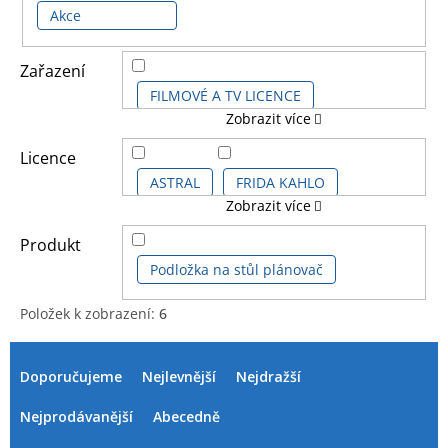
Akce
Zařazení
FILMOVÉ A TV LICENCE
Zobrazit více
DALŠÍ LICENCE
Licence
ASTRAL
FRIDA KAHLO
Zobrazit více
KOMIKSOVÉ A ANIME LICENCE
HARRY POTTER
Produkt
Podložka na stůl plánovač
HARRY POTTER SÉRIE
PUSHEEN
Položek k zobrazení:
6
V
Ř
THE SIMPSONS
VÁNOČNÍ ZBOŽÍ
ý
a
Doporučujeme
Nejlevnější
Nejdražší
p
z
i
e
Nejprodávanější
Abecedně
s
n