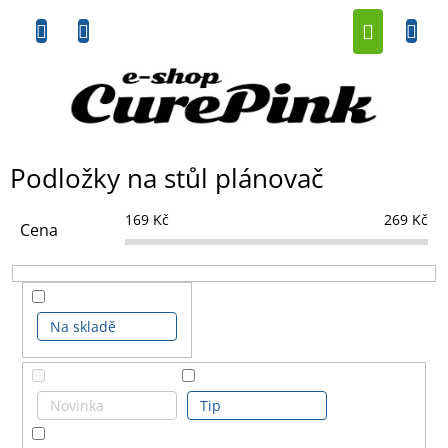
Přejít
NÁKUP
na
obsah
KOŠÍK
Podložky na stůl plánovač
169
Kč
269
Kč
Cena
Na skladě
Novinka
Tip