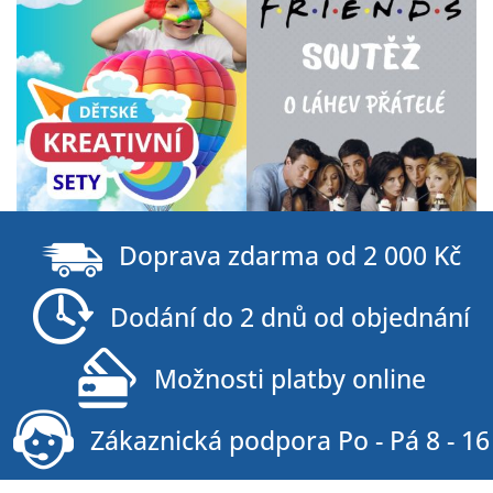
Z
á
Doprava zdarma od 2 000 Kč
p
a
Dodání do 2 dnů od objednání
t
í
Možnosti platby online
Zákaznická podpora Po - Pá 8 - 16