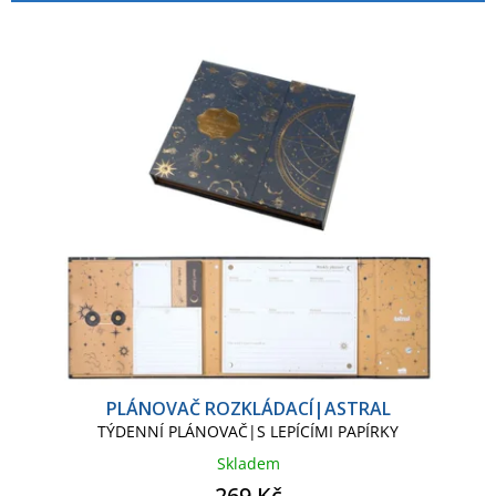
p
í
r
p
o
r
d
o
u
d
k
u
t
k
ů
t
ů
PLÁNOVAČ ROZKLÁDACÍ|ASTRAL
TÝDENNÍ PLÁNOVAČ|S LEPÍCÍMI PAPÍRKY
Skladem
269 Kč