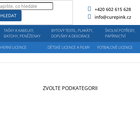
+420 602 615 628
HLEDAT
info@curepink.cz
TAŠKY A KABELKY,
BYTOVÝ TEXTIL, PLAKÁTY,
ŠKOLNÍ POTŘEBY,
BATOHY, PENĚŽENKY
DOPLŇKY A DEKORACE
PAPÍRNICTVÍ
HERNÍ LICENCE
DĚTSKÉ LICENCE A FILMY
FOTBALOVÉ LICENCE
ZVOLTE PODKATEGORII