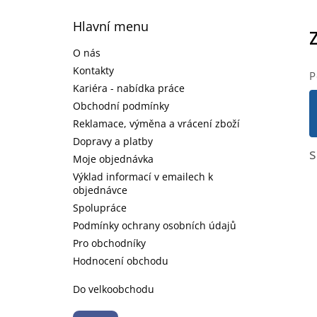
Z
á
Hlavní menu
p
a
O nás
t
Kontakty
P
í
Kariéra - nabídka práce
Obchodní podmínky
Reklamace, výměna a vrácení zboží
Dopravy a platby
s
Moje objednávka
Výklad informací v emailech k
objednávce
Spolupráce
Podmínky ochrany osobních údajů
Pro obchodníky
Hodnocení obchodu
Do velkoobchodu