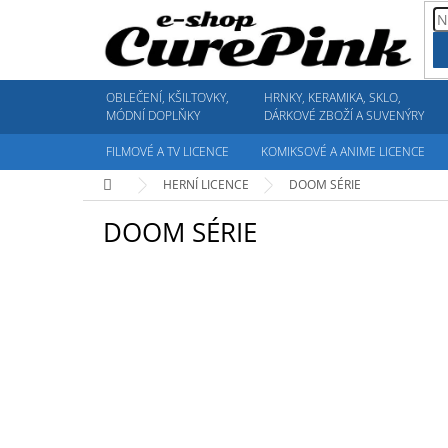
Přejít
na
obsah
OBLEČENÍ, KŠILTOVKY,
HRNKY, KERAMIKA, SKLO,
MÓDNÍ DOPLŇKY
DÁRKOVÉ ZBOŽÍ A SUVENÝRY
FILMOVÉ A TV LICENCE
KOMIKSOVÉ A ANIME LICENCE
Domů
HERNÍ LICENCE
DOOM SÉRIE
DOOM SÉRIE