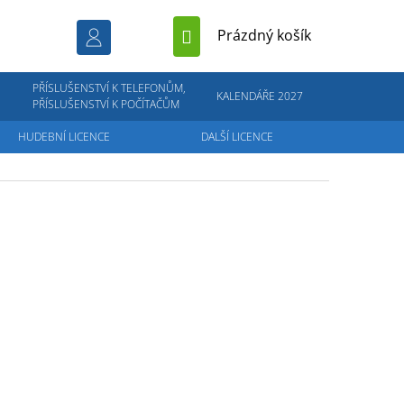
NÁKUPNÍ
Prázdný košík
KOŠÍK
PŘÍSLUŠENSTVÍ K TELEFONŮM,
KALENDÁŘE 2027
PŘÍSLUŠENSTVÍ K POČÍTAČŮM
HUDEBNÍ LICENCE
DALŠÍ LICENCE