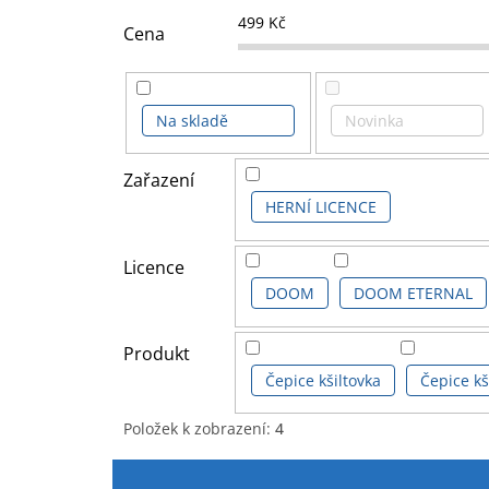
499
Kč
Cena
Na skladě
Novinka
Zařazení
HERNÍ LICENCE
Licence
DOOM
DOOM ETERNAL
Produkt
Čepice kšiltovka
Čepice kš
Položek k zobrazení:
4
V
Ř