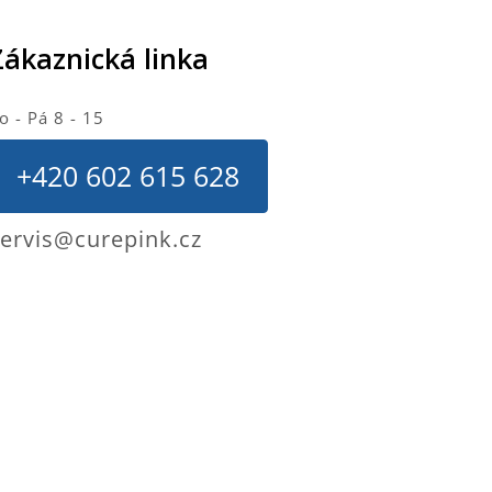
Zákaznická linka
o - Pá 8 - 15
+420 602 615 628
ervis@curepink.cz