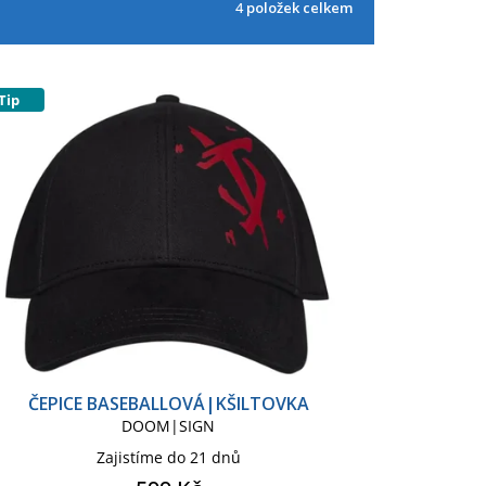
4
položek celkem
Tip
ČEPICE BASEBALLOVÁ|KŠILTOVKA
DOOM|SIGN
Zajistíme do 21 dnů