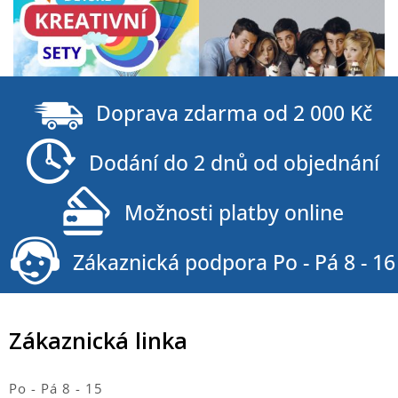
Z
á
Doprava zdarma od 2 000 Kč
p
a
Dodání do 2 dnů od objednání
t
í
Možnosti platby online
Zákaznická podpora Po - Pá 8 - 16
Zákaznická linka
Po - Pá 8 - 15