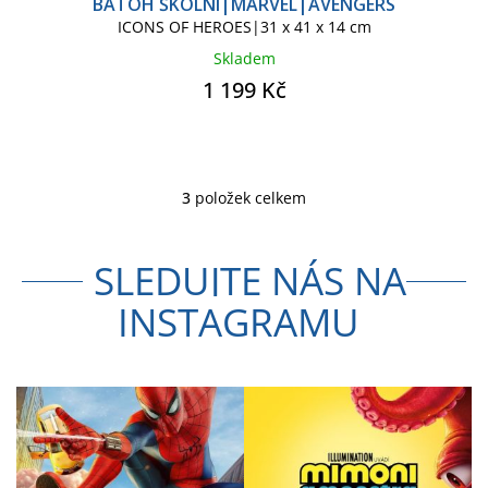
BATOH ŠKOLNÍ|MARVEL|AVENGERS
ICONS OF HEROES|31 x 41 x 14 cm
Skladem
1 199 Kč
3
položek celkem
O
v
l
SLEDUJTE NÁS NA
á
d
INSTAGRAMU
a
c
í
p
r
v
k
y
v