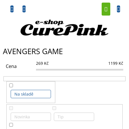
Přejít
NÁKUP
na
obsah
KOŠÍK
AVENGERS GAME
269
Kč
1199
Kč
Cena
Na skladě
Novinka
Tip