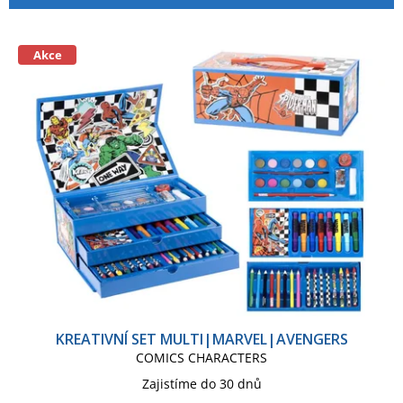
p
í
MARVEL CLASSIC COMICS
r
p
o
r
Akce
MARVEL SÉRIE
d
o
u
d
k
u
t
k
ů
t
ů
KREATIVNÍ SET MULTI|MARVEL|AVENGERS
COMICS CHARACTERS
Zajistíme do 30 dnů