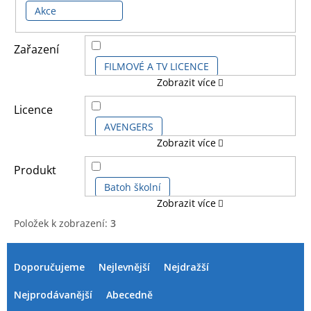
Akce
Zařazení
FILMOVÉ A TV LICENCE
Zobrazit více
HERNÍ LICENCE
Licence
AVENGERS
Zobrazit více
DĚTSKÉ LICENCE A FILMY
AVENGERS CLASSIC COMICS
Produkt
KOMIKSOVÉ A ANIME LICENCE
Batoh školní
Zobrazit více
AVENGERS GAME
Položek k zobrazení:
3
Čepice kšiltovka dětská
V
Ř
AVENGERS KIDS
ý
a
Doporučujeme
Nejlevnější
Nejdražší
Papírnické zboží
p
z
AVENGERS SÉRIE
MARVEL
i
e
Nejprodávanější
Abecedně
s
n