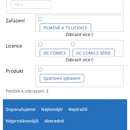
Akce
Zařazení
FILMOVÉ A TV LICENCE
Zobrazit více
DĚTSKÉ LICENCE A FILMY
Licence
DC COMICS
DC COMICS SÉRIE
Zobrazit více
KOMIKSOVÉ A ANIME LICENCE
KRTEČEK
SUPERMAN
Produkt
Sportovní vybavení
SUPERMAN COMICS
Položek k zobrazení:
2
V
Ř
SUPERMAN KIDS
ý
a
Doporučujeme
Nejlevnější
Nejdražší
p
z
i
e
Nejprodávanější
Abecedně
s
n