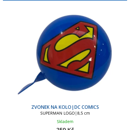
p
í
r
p
o
r
d
o
u
d
k
u
t
k
ů
t
ů
ZVONEK NA KOLO|DC COMICS
SUPERMAN LOGO|8,5 cm
Skladem
359 Kč