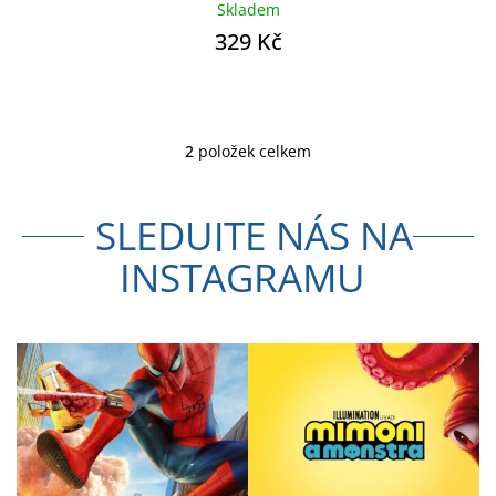
Skladem
329 Kč
2
položek celkem
O
v
l
SLEDUJTE NÁS NA
á
d
INSTAGRAMU
a
c
í
p
r
v
k
y
v
ý
p
i