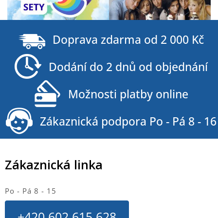
Z
á
Doprava zdarma od 2 000 Kč
p
a
Dodání do 2 dnů od objednání
t
í
Možnosti platby online
Zákaznická podpora Po - Pá 8 - 16
Zákaznická linka
Po - Pá 8 - 15
+420 602 615 628