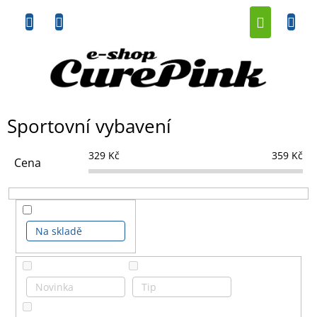
Přejít
NÁKUP
na
obsah
KOŠÍK
Sportovní vybavení
329
Kč
359
Kč
Cena
Na skladě
Novinka
Tip