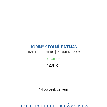
HODINY STOLNÍ|BATMAN
TIME FOR A HERO|PRŮMĚR 12 cm
Skladem
149 Kč
14
položek celkem
O
v
l
á