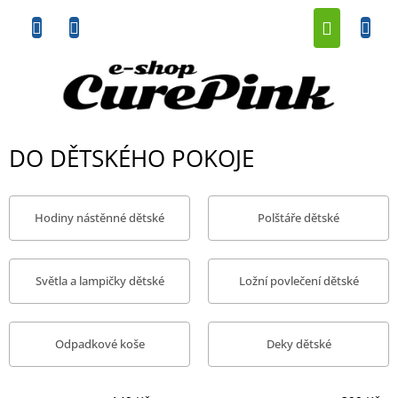
Přejít
NÁKUP
na
obsah
KOŠÍK
DO DĚTSKÉHO POKOJE
Hodiny nástěnné dětské
Polštáře dětské
Světla a lampičky dětské
Ložní povlečení dětské
Odpadkové koše
Deky dětské