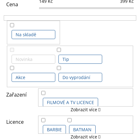
149
Kč
399
Kč
Cena
Na skladě
Novinka
Tip
Akce
Do vyprodání
Zařazení
FILMOVÉ A TV LICENCE
Zobrazit více
HERNÍ LICENCE
Licence
BARBIE
BATMAN
Zobrazit více
DĚTSKÉ LICENCE A FILMY