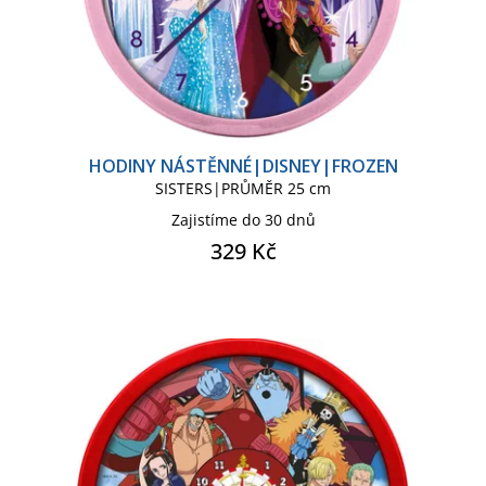
FROZEN SÉRIE
HARRY POTTER
HARRY POTTER SÉRIE
HODINY NÁSTĚNNÉ|DISNEY|FROZEN
LILO & STITCH
MARVEL
SISTERS|PRŮMĚR 25 cm
Zajistíme do 30 dnů
MARVEL CLASSIC COMICS
329 Kč
MARVEL SÉRIE
MINECRAFT
MINECRAFT KIDS
NARUTO
ONE PIECE
REAL MADRID C.F.
SONIC