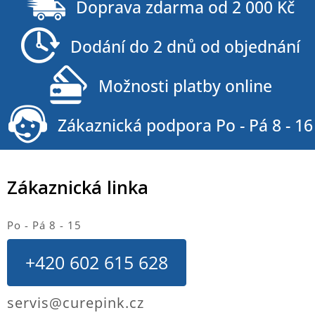
á
Doprava zdarma od 2 000 Kč
p
a
Dodání do 2 dnů od objednání
t
í
Možnosti platby online
Zákaznická podpora Po - Pá 8 - 16
Zákaznická linka
Po - Pá 8 - 15
+420 602 615 628
servis@curepink.cz