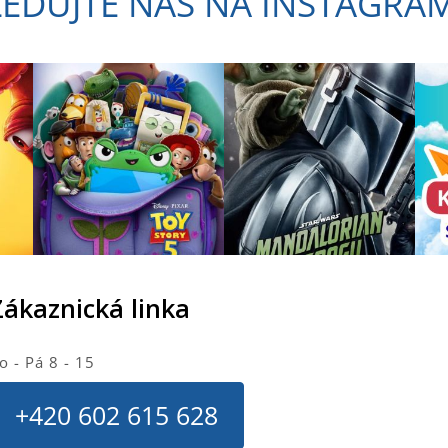
LEDUJTE NÁS NA INSTAGRA
a
c
í
p
r
v
k
y
v
ý
p
i
s
u
Zákaznická linka
o - Pá 8 - 15
+420 602 615 628