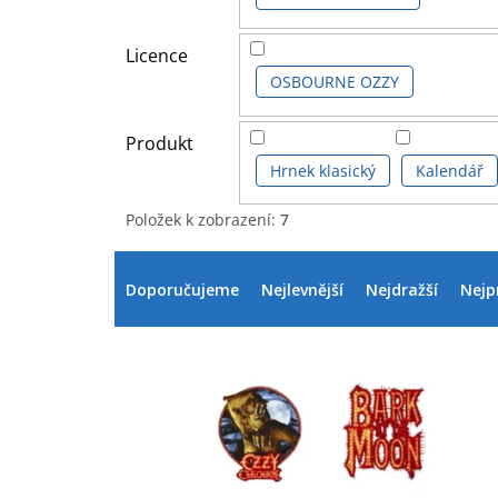
Licence
OSBOURNE OZZY
Produkt
Hrnek klasický
Kalendář
Položek k zobrazení:
7
V
Ř
ý
a
Doporučujeme
Nejlevnější
Nejdražší
Nejp
p
z
i
e
s
n
p
í
r
p
o
r
d
o
u
d