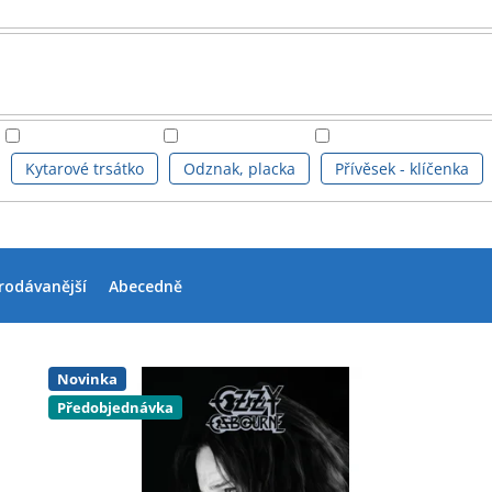
Kytarové trsátko
Odznak, placka
Přívěsek - klíčenka
rodávanější
Abecedně
Novinka
Předobjednávka