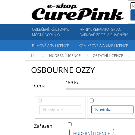
Přejít
na
obsah
OBLEČENÍ, KŠILTOVKY,
HRNKY, KERAMIKA, SKLO,
MÓDNÍ DOPLŇKY
DÁRKOVÉ ZBOŽÍ A SUVENÝRY
FILMOVÉ A TV LICENCE
KOMIKSOVÉ A ANIME LICENCE
Domů
HUDEBNÍ LICENCE
OSTATNÍ LICENCE
OSBOURNE OZZY
159
Kč
Cena
Na skladě
Novinka
Zařazení
HUDEBNÍ LICENCE