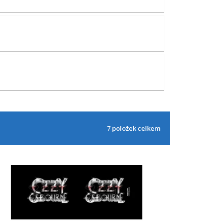
7
položek celkem