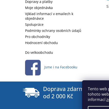
Dopravy a platby
s
Moje objednávka
Výklad informací v emailech k
objednávce
Spolupráce
Podmínky ochrany osobních údajů
Pro obchodníky
Hodnocení obchodu
Do velkoobchodu
Jsme i na Facebooku
Doprava zdarma
Tento web 
tohoto webu
od 2 000 Kč
informací
z