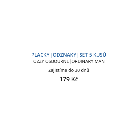
PLACKY|ODZNAKY|SET 5 KUSŮ
OZZY OSBOURNE|ORDINARY MAN
Zajistíme do 30 dnů
179 Kč