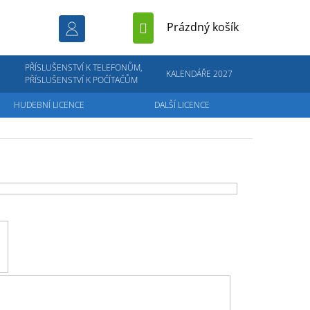
NÁKUPNÍ
Prázdný košík
KOŠÍK
PŘÍSLUŠENSTVÍ K TELEFONŮM,
KALENDÁŘE 2027
PŘÍSLUŠENSTVÍ K POČÍTAČŮM
HUDEBNÍ LICENCE
DALŠÍ LICENCE