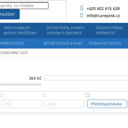
+420 602 615 628
HLEDAT
info@curepink.cz
TAŠKY A KABELKY,
BYTOVÝ TEXTIL, PLAKÁTY,
ŠKOLNÍ POTŘEBY,
BATOHY, PENĚŽENKY
DOPLŇKY A DEKORACE
PAPÍRNICTVÍ
HERNÍ LICENCE
DĚTSKÉ LICENCE A FILMY
FOTBALOVÉ LICENCE
OSBOURNE OZZY
369
Kč
Tip
Akce
Předobjednávka