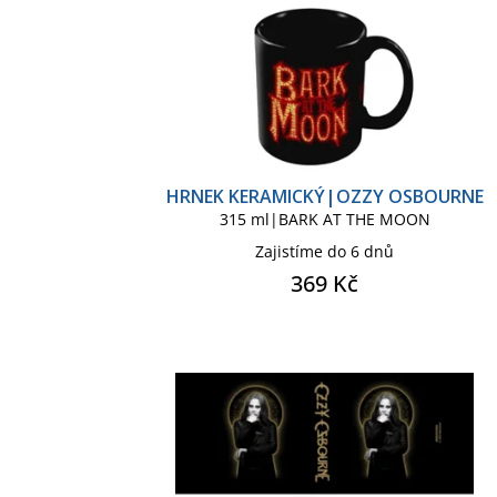
k
u
t
k
ů
t
ů
HRNEK KERAMICKÝ|OZZY OSBOURNE
315 ml|BARK AT THE MOON
Zajistíme do 6 dnů
369 Kč