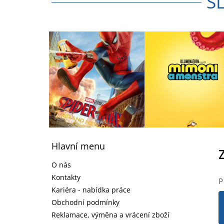
S
Z
á
Hlavní menu
p
a
O nás
t
Kontakty
P
í
Kariéra - nabídka práce
Obchodní podmínky
Reklamace, výměna a vrácení zboží