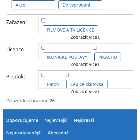
Akce
Do vyprodání
Zařazení
FILMOVÉ A TV LICENCE
Zobrazit více
HERNÍ LICENCE
Licence
IKONICKÉ POSTAVY
PIKACHU
Zobrazit více
DĚTSKÉ LICENCE A FILMY
POKÉMON
POKÉMON GO
Produkt
DALŠÍ LICENCE
Batoh
Čepice kšiltovka
Zobrazit více
POKÉMON KIDS
Položek k zobrazení:
26
Čepice kšiltovka snapback
V
Ř
POKÉMON PIKACHU KIDS
ý
a
Doporučujeme
Nejlevnější
Nejdražší
Hodinky náramkové
Hrnek 3D
p
z
POKÉMON SÉRIE
i
e
Nejprodávanější
Abecedně
Hrnek klasický
Láhev na pití
s
n