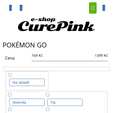
Přejít
NÁKUP
na
obsah
KOŠÍK
POKÉMON GO
169
Kč
1399
Kč
Cena
Na skladě
Novinka
Tip