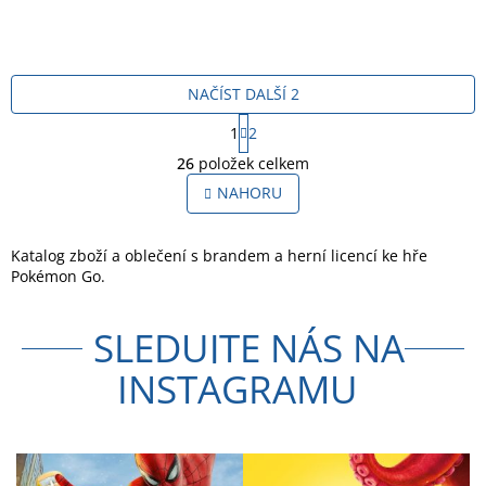
NAČÍST DALŠÍ 2
S
1
2
t
O
r
26
položek celkem
v
á
l
NAHORU
n
á
k
o
d
v
a
Katalog zboží a oblečení s brandem a herní licencí ke hře
á
c
Pokémon Go.
n
í
í
p
SLEDUJTE NÁS NA
r
v
INSTAGRAMU
k
y
v
ý
p
i