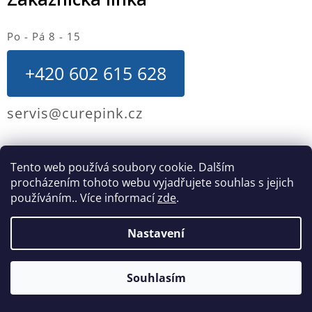
Po - Pá 8 - 15
+420 602 615 628
servis@curepink.cz
Hlavní menu
Tento web používá soubory cookie. Dalším
O nás
procházením tohoto webu vyjadřujete souhlas s jejich
používáním.. Více informací
zde
.
Kontakty
Kariéra - nabídka práce
Nastavení
Obchodní podmínky
Reklamace, výměna a vrácení zboží
Dopravy a platby
Souhlasím
Moje objednávka
Výklad informací v emailech k objednávce