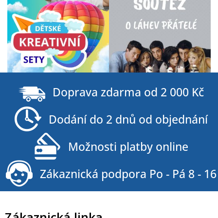
Z
á
Doprava zdarma od 2 000 Kč
p
a
Dodání do 2 dnů od objednání
t
í
Možnosti platby online
Zákaznická podpora Po - Pá 8 - 16
Zákaznická linka