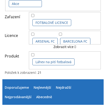
Akce
Zařazení
FOTBALOVÉ LICENCE
Licence
ARSENAL FC
BARCELONA FC
Zobrazit více
CHELSEA FC
LIVERPOOL FC
Produkt
Láhev na pití fotbalová
MANCHESTER CITY FC
Položek k zobrazení:
21
V
Ř
REAL MADRID C.F.
ý
a
Doporučujeme
Nejlevnější
Nejdražší
p
z
i
e
Nejprodávanější
Abecedně
s
n