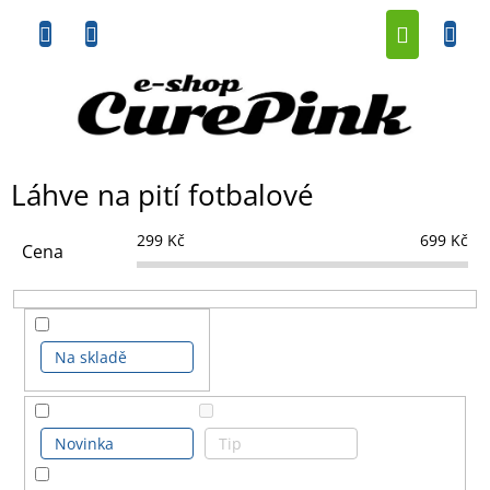
Přejít
NÁKUP
na
obsah
KOŠÍK
Láhve na pití fotbalové
299
Kč
699
Kč
Cena
Na skladě
Novinka
Tip