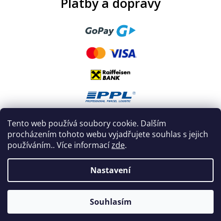
Platby a dopravy
Tento web používá soubory cookie. Dalším
procházením tohoto webu vyjadřujete souhlas s jejich
používáním.. Více informací
zde
.
Nastavení
Vytvořil Shoptet
|
Nakódoval eshopGuru
Souhlasím
Copyright 2026
Curepink.cz
. Všechna práva vyhrazena.