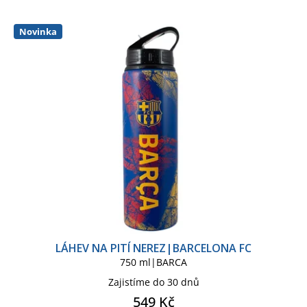
p
í
r
p
o
r
Novinka
d
o
u
d
k
u
t
k
ů
t
ů
LÁHEV NA PITÍ NEREZ|BARCELONA FC
750 ml|BARCA
Zajistíme do 30 dnů
549 Kč