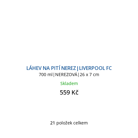
LÁHEV NA PITÍ NEREZ|LIVERPOOL FC
700 ml|NEREZOVÁ|26 x 7 cm
Skladem
559 Kč
21
položek celkem
O
v
l