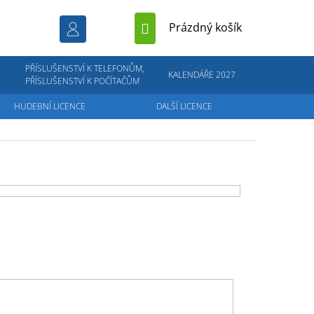
NÁKUPNÍ
Prázdný košík
KOŠÍK
PŘÍSLUŠENSTVÍ K TELEFONŮM,
KALENDÁŘE 2027
PŘÍSLUŠENSTVÍ K POČÍTAČŮM
HUDEBNÍ LICENCE
DALŠÍ LICENCE