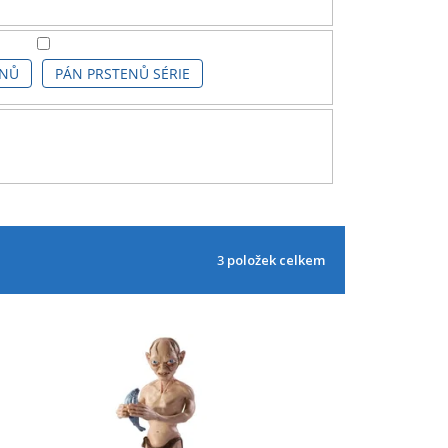
ENŮ
PÁN PRSTENŮ SÉRIE
3
položek celkem