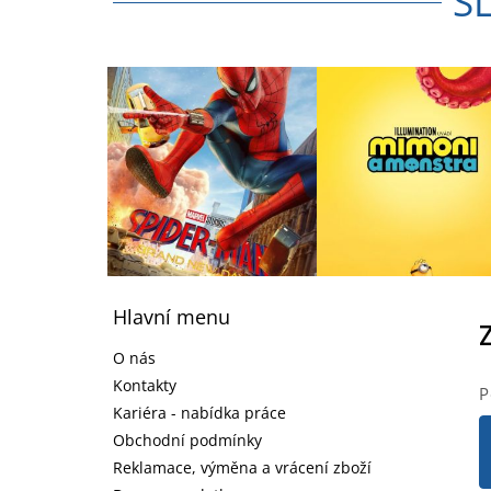
S
Z
á
Hlavní menu
p
a
O nás
t
Kontakty
P
í
Kariéra - nabídka práce
Obchodní podmínky
Reklamace, výměna a vrácení zboží