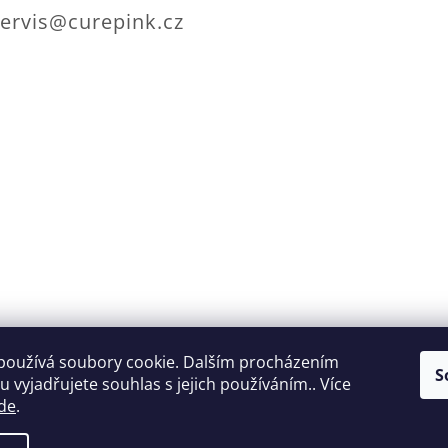
ervis@curepink.cz
Dodání do 2 dnů od
Možnosti pla
používá soubory cookie. Dalším procházením
S
 vyjadřujete souhlas s jejich používáním.. Více
objednání
online
de
.