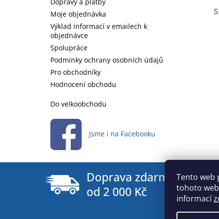
Dopravy a platby
s
Moje objednávka
Výklad informací v emailech k
objednávce
Spolupráce
Podmínky ochrany osobních údajů
Pro obchodníky
Hodnocení obchodu
Do velkoobchodu
Jsme i na Facebooku
Doprava zdarma
Tento web 
tohoto webu
od 2 000 Kč
informací
z