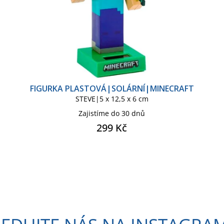
FIGURKA PLASTOVÁ|SOLÁRNÍ|MINECRAFT
STEVE|5 x 12,5 x 6 cm
Zajistíme do 30 dnů
299 Kč
O
v
l
á
d
a