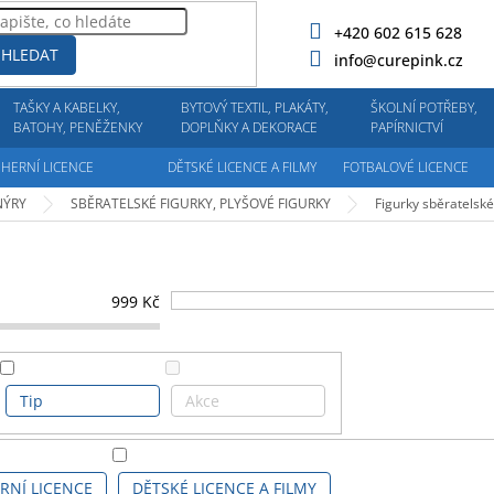
+420 602 615 628
HLEDAT
info@curepink.cz
TAŠKY A KABELKY,
BYTOVÝ TEXTIL, PLAKÁTY,
ŠKOLNÍ POTŘEBY,
BATOHY, PENĚŽENKY
DOPLŇKY A DEKORACE
PAPÍRNICTVÍ
HERNÍ LICENCE
DĚTSKÉ LICENCE A FILMY
FOTBALOVÉ LICENCE
NÝRY
SBĚRATELSKÉ FIGURKY, PLYŠOVÉ FIGURKY
Figurky sběratelské
999
Kč
Tip
Akce
RNÍ LICENCE
DĚTSKÉ LICENCE A FILMY