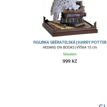
k
u
t
k
ů
t
ů
FIGURKA SBĚRATELSKÁ|HARRY POTTER
HEDWIG ON BOOKS|VÝŠKA 15 cm
Skladem
999 Kč