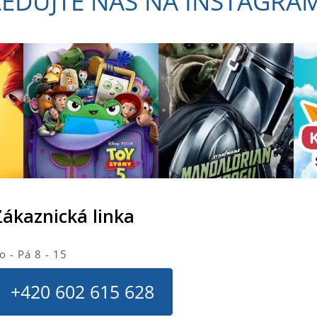
LEDUJTE NÁS NA INSTAGRA
c
í
p
r
v
k
y
v
ý
p
i
s
u
Zákaznická linka
o - Pá 8 - 15
+420 602 615 628