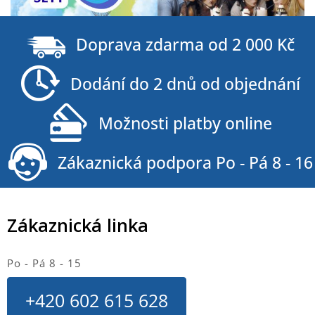
Z
á
Doprava zdarma od 2 000 Kč
p
a
Dodání do 2 dnů od objednání
t
í
Možnosti platby online
Zákaznická podpora Po - Pá 8 - 16
Zákaznická linka
Po - Pá 8 - 15
+420 602 615 628