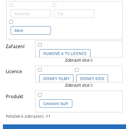
Novinka
Tip
Akce
Zařazení
FILMOVÉ A TV LICENCE
Zobrazit více
HERNÍ LICENCE
Licence
DISNEY FILMY
DISNEY KIDS
Zobrazit více
DĚTSKÉ LICENCE A FILMY
DISNEY PRO DOSPĚLĚ
Produkt
DALŠÍ LICENCE
Cestovní kufr
DISNEY STUDIO
Položek k zobrazení:
11
V
Ř
FROZEN - LEDOVÉ KRÁLOVSTVÍ