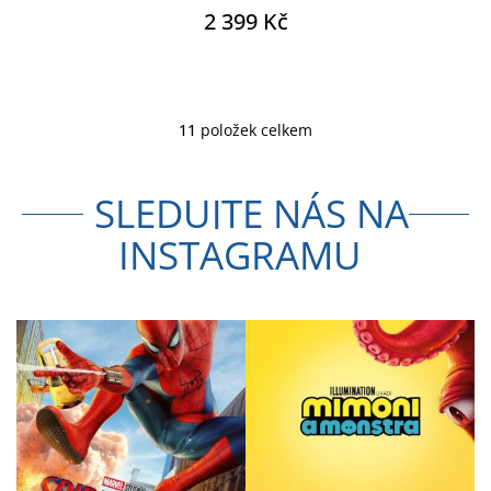
2 399 Kč
11
položek celkem
O
v
l
SLEDUJTE NÁS NA
á
d
INSTAGRAMU
a
c
í
p
r
v
k
y
v
ý
p
i