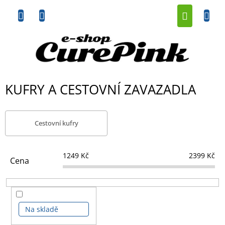
Přejít
NÁKUP
na
obsah
KOŠÍK
KUFRY A CESTOVNÍ ZAVAZADLA
Cestovní kufry
1249
Kč
2399
Kč
Cena
Na skladě