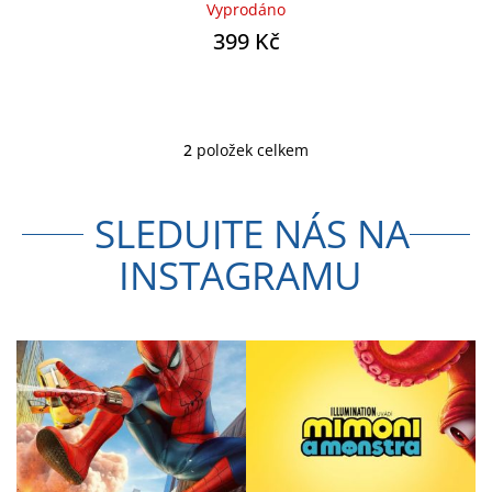
Vyprodáno
399 Kč
2
položek celkem
O
v
l
SLEDUJTE NÁS NA
á
d
INSTAGRAMU
a
c
í
p
r
v
k
y
v
ý
p
i