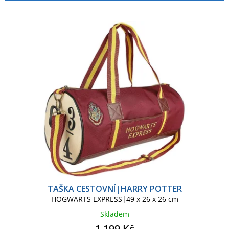
p
í
r
p
o
r
d
o
u
d
k
u
t
k
ů
t
ů
TAŠKA CESTOVNÍ|HARRY POTTER
HOGWARTS EXPRESS|49 x 26 x 26 cm
Skladem
1 199 Kč