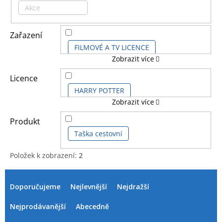
Akce
Zařazení
FILMOVÉ A TV LICENCE
Zobrazit více
HERNÍ LICENCE
Licence
HARRY POTTER
Zobrazit více
DĚTSKÉ LICENCE A FILMY
HARRY POTTER SÉRIE
Produkt
Taška cestovní
MINECRAFT
MINECRAFT KIDS
Položek k zobrazení:
2
V
Ř
ý
a
Doporučujeme
Nejlevnější
Nejdražší
p
z
i
e
Nejprodávanější
Abecedně
s
n