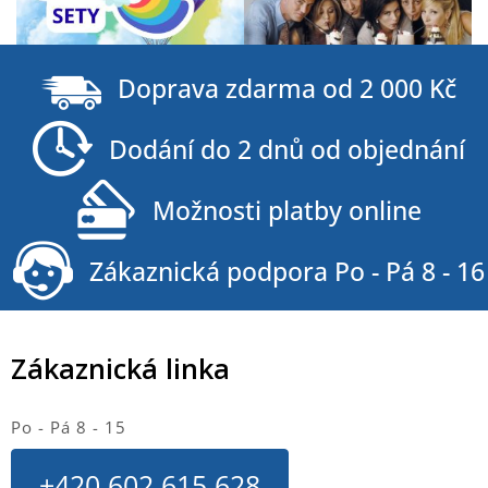
Z
á
Doprava zdarma od 2 000 Kč
p
a
Dodání do 2 dnů od objednání
t
í
Možnosti platby online
Zákaznická podpora Po - Pá 8 - 16
Zákaznická linka
Po - Pá 8 - 15
+420 602 615 628