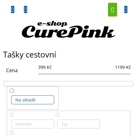
Přejít
NÁKUP
na
obsah
KOŠÍK
Tašky cestovní
399
Kč
1199
Kč
Cena
Na skladě
Novinka
Tip