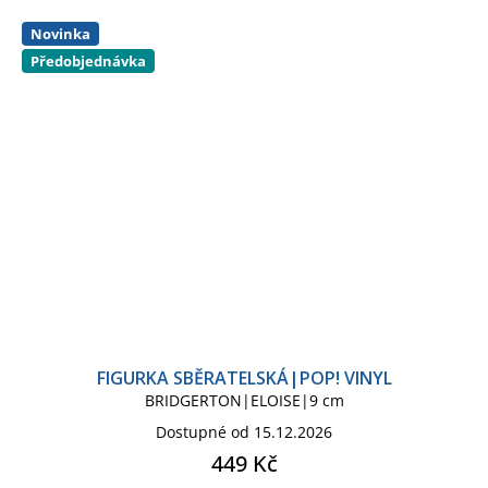
Novinka
Světlo lampička
Předobjednávka
Tácek pod sklenici
Taška - brašna na rameno
Taška kosmetická necesér
Taška shopping
Tričko pánské
Župan pánský
FIGURKA SBĚRATELSKÁ|POP! VINYL
BRIDGERTON|ELOISE|9 cm
Dostupné od 15.12.2026
449 Kč