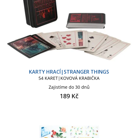
Kalendář deluxe
Kalendář stolní
Karty hrací
Knižní záložka
Kroužkový pořadač
Láhev na pití
Mikina pánská
KARTY HRACÍ|STRANGER THINGS
Oblečení bunda pánská
54 KARET|KOVOVÁ KRABIČKA
Zajistíme do 30 dnů
Obraz 3D proměňovací
189 Kč
Obuv pánská - trepky
Odznak, placka
Papírnické zboží