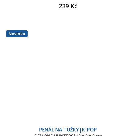
239 Kč
Novinka
PENÁL NA TUŽKY|K-POP
DEMONS HUNTERS|18 x 8 x 8 cm