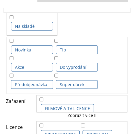
Na skladě
Novinka
Tip
Akce
Do vyprodání
Předobjednávka
Super dárek
Zařazení
FILMOVÉ A TV LICENCE
Zobrazit více
HERNÍ LICENCE
Licence