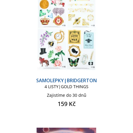
Penál na tužky|Taštička
Peněženka
Peněženka dámská psaníčko
Peněženka rozkládací
Plakát
Podložka na psací stůl
SAMOLEPKY|BRIDGERTON
4 LISTY|GOLD THINGS
Podložka pod myš
Zajistíme do 30 dnů
159 Kč
Ponožky dámské
Ponožky dětské
Ponožky pánské