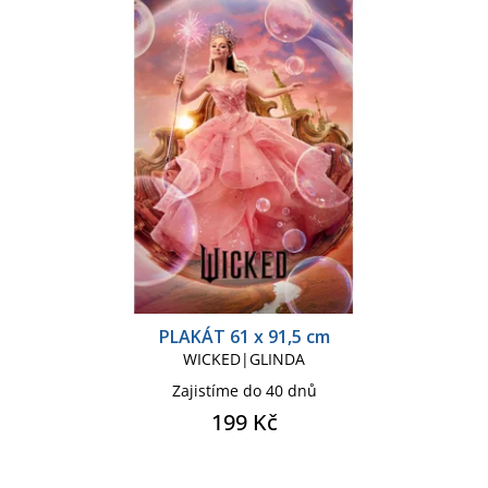
Přívěsek - klíčenka
Psací pero, propiska
Puzzle
Pytlík na záda, gym bag
Řetízek na krk, na ruku
Rohožka
Ručník
Samolepky
PLAKÁT 61 x 91,5 cm
Sety školních potřeb
WICKED|GLINDA
Zajistíme do 40 dnů
199 Kč
Sklenice korbel
Složky papírnictví