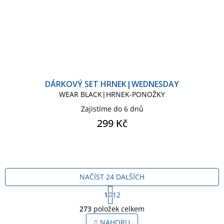
DÁRKOVÝ SET HRNEK|WEDNESDAY
WEAR BLACK|HRNEK-PONOŽKY
Zajistíme do 6 dnů
299 Kč
NAČÍST 24 DALŠÍCH
S
1
12
t
O
r
273
položek celkem
v
á
l
NAHORU
n