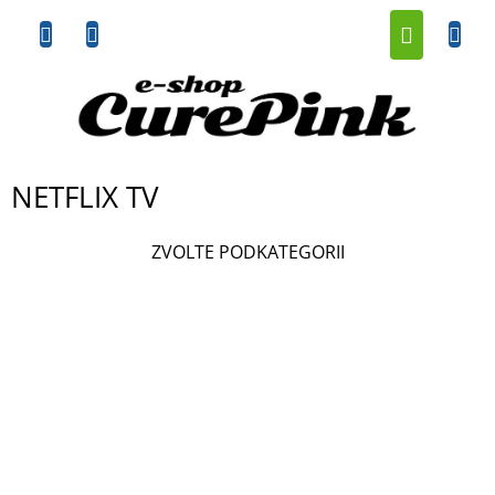
Přejít
NÁKUP
na
obsah
KOŠÍK
NETFLIX TV
ZVOLTE PODKATEGORII