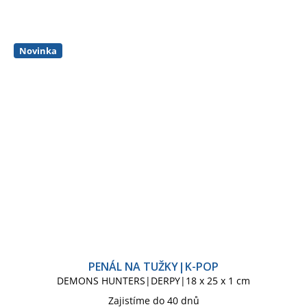
Novinka
PENÁL NA TUŽKY|K-POP
DEMONS HUNTERS|DERPY|18 x 25 x 1 cm
Zajistíme do 40 dnů