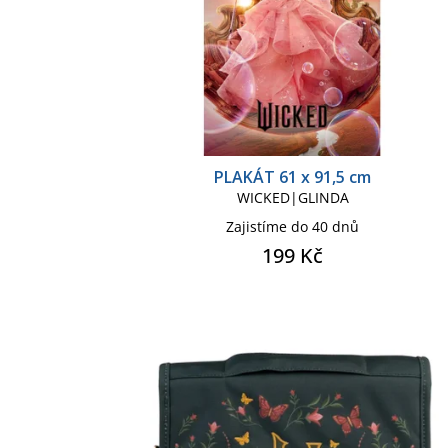
k
u
t
k
ů
t
ů
PLAKÁT 61 x 91,5 cm
WICKED|GLINDA
Zajistíme do 40 dnů
199 Kč