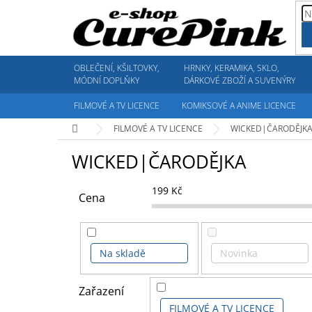
Přejít
na
obsah
OBLEČENÍ, KŠILTOVKY,
HRNKY, KERAMIKA, SKLO,
MÓDNÍ DOPLŇKY
DÁRKOVÉ ZBOŽÍ A SUVENÝRY
FILMOVÉ A TV LICENCE
KOMIKSOVÉ A ANIME LICENCE
Domů
FILMOVÉ A TV LICENCE
WICKED|ČARODĚJK
WICKED|ČARODĚJKA
199
Kč
Cena
Na skladě
Novinka
Zařazení
FILMOVÉ A TV LICENCE