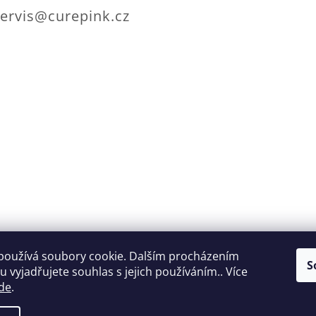
ervis@curepink.cz
Dodání do 2 dnů od
Možnosti pla
používá soubory cookie. Dalším procházením
S
 vyjadřujete souhlas s jejich používáním.. Více
objednání
online
de
.