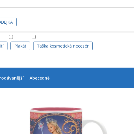
DĚJKA
tí
Plakát
Taška kosmetická necesér
rodávanější
Abecedně