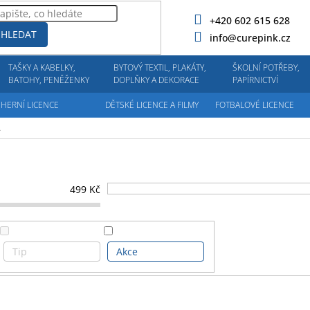
+420 602 615 628
HLEDAT
info@curepink.cz
TAŠKY A KABELKY,
BYTOVÝ TEXTIL, PLAKÁTY,
ŠKOLNÍ POTŘEBY,
BATOHY, PENĚŽENKY
DOPLŇKY A DEKORACE
PAPÍRNICTVÍ
HERNÍ LICENCE
DĚTSKÉ LICENCE A FILMY
FOTBALOVÉ LICENCE
A
499
Kč
Tip
Akce