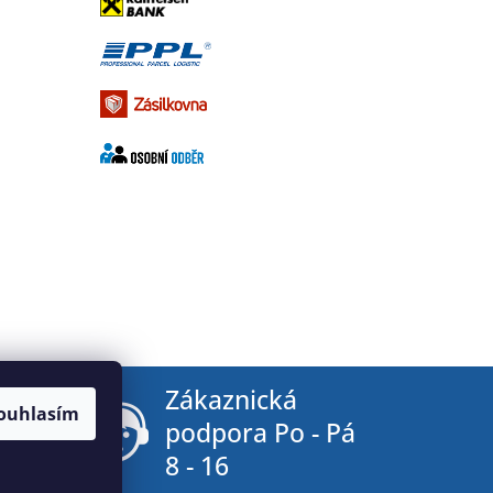
tby
Zákaznická
ouhlasím
podpora Po - Pá
8 - 16