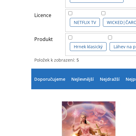
Licence
NETFLIX TV
WICKED|ČARO
Produkt
Hrnek klasický
Láhev na pi
Položek k zobrazení:
5
V
Ř
ý
a
Doporučujeme
Nejlevnější
Nejdražší
Nejp
p
z
i
e
s
n
p
í
r
p
o
r
d
o
u
d