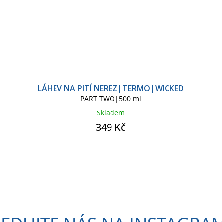
LÁHEV NA PITÍ NEREZ|TERMO|WICKED
PART TWO|500 ml
Skladem
349 Kč
O
v
l
á
d