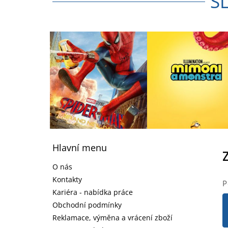
S
Z
á
Hlavní menu
p
a
O nás
t
Kontakty
P
í
Kariéra - nabídka práce
Obchodní podmínky
Reklamace, výměna a vrácení zboží