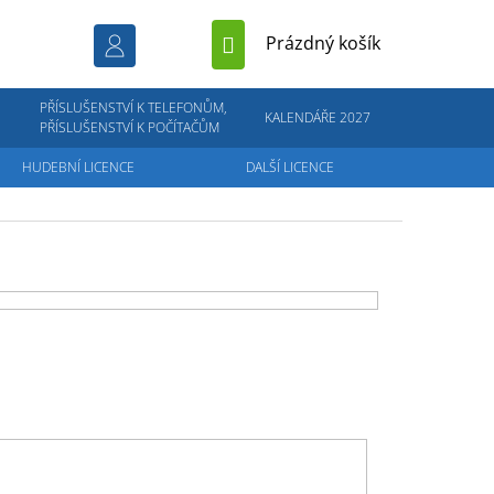
NÁKUPNÍ
Prázdný košík
KOŠÍK
PŘÍSLUŠENSTVÍ K TELEFONŮM,
KALENDÁŘE 2027
PŘÍSLUŠENSTVÍ K POČÍTAČŮM
HUDEBNÍ LICENCE
DALŠÍ LICENCE