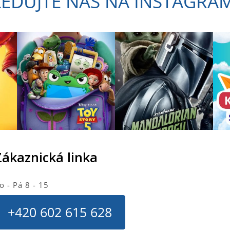
LEDUJTE NÁS NA INSTAGRA
a
c
í
p
r
v
k
y
v
ý
p
i
s
u
Zákaznická linka
o - Pá 8 - 15
+420 602 615 628