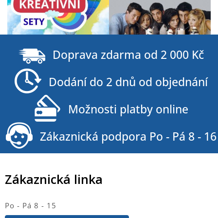
Z
á
Doprava zdarma od 2 000 Kč
p
a
Dodání do 2 dnů od objednání
t
í
Možnosti platby online
Zákaznická podpora Po - Pá 8 - 16
Zákaznická linka
Po - Pá 8 - 15