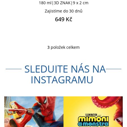
180 ml|3D ZNAK|9 x 2 cm
Zajistíme do 30 dnů
649 Kč
3
položek celkem
O
v
l
SLEDUJTE NÁS NA
á
d
INSTAGRAMU
a
c
í
p
r
v
k
y
v
ý