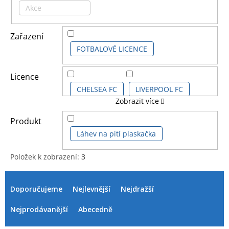
Akce
Zařazení
FOTBALOVÉ LICENCE
Licence
CHELSEA FC
LIVERPOOL FC
Zobrazit více
MANCHESTER CITY FC
Produkt
Láhev na pití plaskačka
Položek k zobrazení:
3
V
Ř
ý
a
Doporučujeme
Nejlevnější
Nejdražší
p
z
i
e
Nejprodávanější
Abecedně
s
n