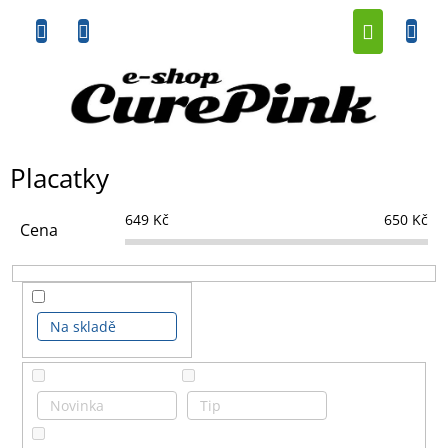
Přejít
NÁKUP
na
obsah
KOŠÍK
Placatky
649
Kč
650
Kč
Cena
Na skladě
Novinka
Tip