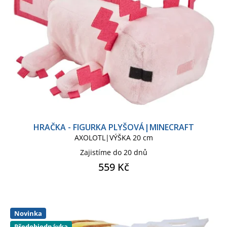
NINTENDO
OH MY POP!
PÁN PRSTENŮ
PÁN PRSTENŮ SÉRIE
PLAYSTATION PS4
POKÉMON
HRAČKA - FIGURKA PLYŠOVÁ|MINECRAFT
POKÉMON SÉRIE
AXOLOTL|VÝŠKA 20 cm
Zajistíme do 20 dnů
PRASÁTKO PEPPA
559 Kč
RICK AND MORTY
SNOOPY
Novinka
SONIC
SOUTH PARK
Předobjednávka