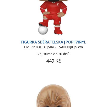
HARRY POTTER SÉRIE
HELLO KITTY
HELLO KITTY PRO DOSPĚLÉ
FIGURKA SBĚRATELSKÁ|POP! VINYL
LIVERPOOL FC|VIRGIL VAN DIJK|9 cm
Zajistíme do 20 dnů
IKONICKÉ POSTAVY
IT
449 Kč
JURSKÝ PARK
K-POP
LILO & STITCH
LIVERPOOL FC
LOKI
MARVEL