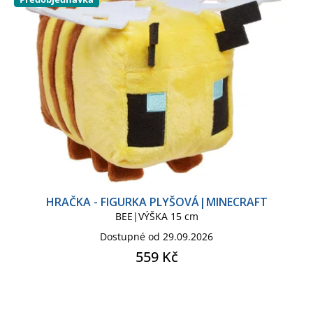
SOVA HEDVIKA
SPIDERMAN CLASSIC COMICS
SPIDERMAN KIDS
SPONGEBOB
SPONGEBOB KIDS
STAR WARS HVĚZDNÉ VÁLKY
HRAČKA - FIGURKA PLYŠOVÁ|MINECRAFT
BEE|VÝŠKA 15 cm
STAR WARS KIDS
Dostupné od 29.09.2026
559 Kč
STAR WARS SÉRIE