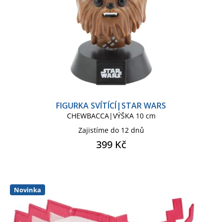
MARVEL CLASSIC COMICS
MARVEL SÉRIE
MEDVÍDEK PÚ
MICHAEL JACKSON
MICKEY MOUSE
MINECRAFT
FIGURKA SVÍTÍCÍ|STAR WARS
CHEWBACCA|VÝŠKA 10 cm
MINECRAFT KIDS
MOLANG
Zajistíme do 12 dnů
399 Kč
MY LITTLE PONNY
MY LITTLE PONY
NBA
Novinka
NETFLIX
NETFLIX TV