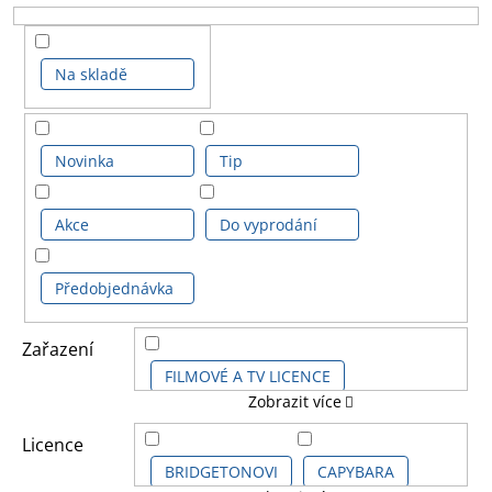
Na skladě
Novinka
Tip
Akce
Do vyprodání
Předobjednávka
Zařazení
FILMOVÉ A TV LICENCE
Zobrazit více
HERNÍ LICENCE
Licence
BRIDGETONOVI
CAPYBARA