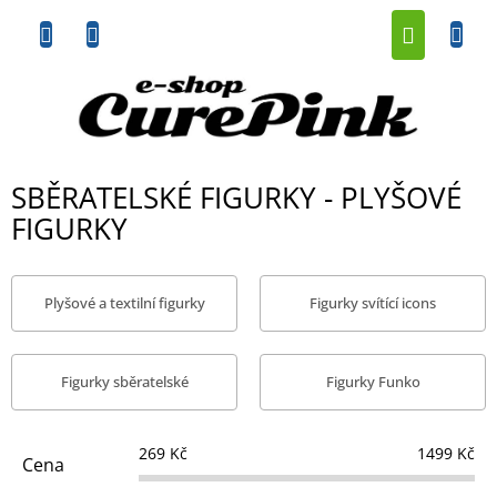
Přejít
NÁKUP
na
obsah
KOŠÍK
SBĚRATELSKÉ FIGURKY - PLYŠOVÉ
FIGURKY
Plyšové a textilní figurky
Figurky svítící icons
Figurky sběratelské
Figurky Funko
269
Kč
1499
Kč
Cena