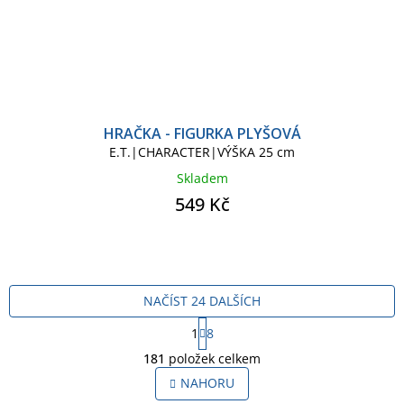
HRAČKA - FIGURKA PLYŠOVÁ
E.T.|CHARACTER|VÝŠKA 25 cm
Skladem
549 Kč
NAČÍST 24 DALŠÍCH
S
1
8
t
O
r
181
položek celkem
v
á
l
NAHORU
n
á
k