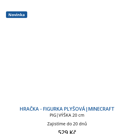
TOM AND JERRY
Novinka
VÁNOČNÍ ZBOŽÍ
WEDNESDAY
YODA
HRAČKA - FIGURKA PLYŠOVÁ|MINECRAFT
PIG|VÝŠKA 20 cm
Zajistíme do 20 dnů
529 Kč