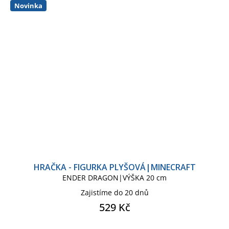
STAR WARS THE MANDALORIAN
Novinka
STORMTROOPER
STRANGER THINGS
SUPER MARIO
THE NIGHTMARE BEFORE
CHRISTMAS
THE SIMPSONS
HRAČKA - FIGURKA PLYŠOVÁ|MINECRAFT
ENDER DRAGON|VÝŠKA 20 cm
THE SIMPSONS KIDS
Zajistíme do 20 dnů
529 Kč
TLAPKOVÁ PATROLA