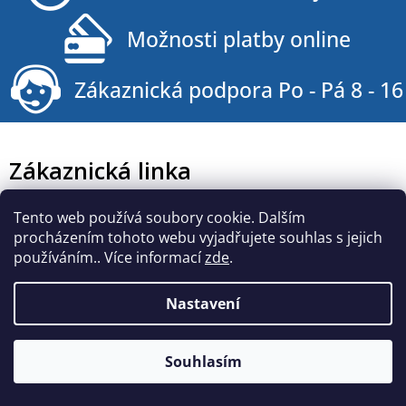
í
Možnosti platby online
Zákaznická podpora Po - Pá 8 - 16
Zákaznická linka
Tento web používá soubory cookie. Dalším
Po - Pá 8 - 15
procházením tohoto webu vyjadřujete souhlas s jejich
používáním.. Více informací
zde
.
+420 602 615 628
Nastavení
servis@curepink.cz
Souhlasím
Hlavní menu