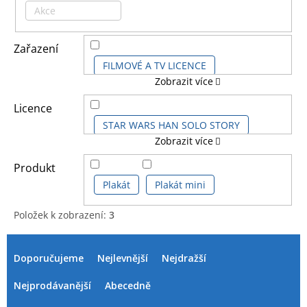
Akce
Zařazení
FILMOVÉ A TV LICENCE
Zobrazit více
DĚTSKÉ LICENCE A FILMY
Licence
STAR WARS HAN SOLO STORY
Zobrazit více
STAR WARS HVĚZDNÉ VÁLKY
Produkt
Plakát
Plakát mini
STAR WARS IX
STAR WARS KIDS
Položek k zobrazení:
3
V
Ř
STAR WARS SÉRIE
ý
a
Doporučujeme
Nejlevnější
Nejdražší
p
z
i
e
STAR WARS THE MANDALORIAN
Nejprodávanější
Abecedně
s
n