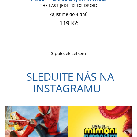
THE LAST JEDI|R2-D2 DROID
Zajistíme do 4 dnů
119 Kč
3
položek celkem
O
v
l
SLEDUJTE NÁS NA
á
d
INSTAGRAMU
a
c
í
p
r
v
k
y
v
ý