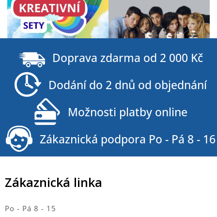
Z
á
Doprava zdarma od 2 000 Kč
p
a
Dodání do 2 dnů od objednání
t
í
Možnosti platby online
Zákaznická podpora Po - Pá 8 - 16
Zákaznická linka
Po - Pá 8 - 15