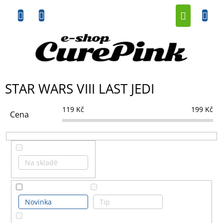
Přejít
NÁKUP
na
obsah
KOŠÍK
STAR WARS VIII LAST JEDI
119
Kč
199
Kč
Cena
Na skladě
Novinka
Tip