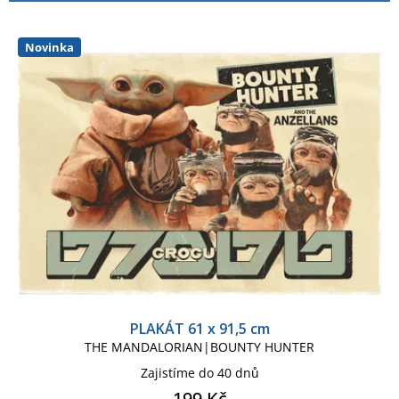
p
í
STAR WARS VIII LAST JEDI
r
p
o
r
Novinka
d
o
u
d
k
u
t
k
ů
t
ů
PLAKÁT 61 x 91,5 cm
THE MANDALORIAN|BOUNTY HUNTER
Zajistíme do 40 dnů
199 Kč