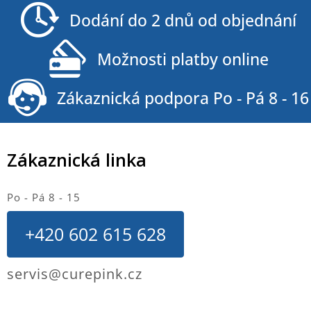
a
Dodání do 2 dnů od objednání
t
í
Možnosti platby online
Zákaznická podpora Po - Pá 8 - 16
Zákaznická linka
Po - Pá 8 - 15
+420 602 615 628
servis@curepink.cz