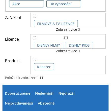
Akce
Do vyprodání
Zařazení
FILMOVÉ A TV LICENCE
Zobrazit více
HERNÍ LICENCE
Licence
DISNEY FILMY
DISNEY KIDS
Zobrazit více
DĚTSKÉ LICENCE A FILMY
HARRY POTTER
Produkt
FOTBALOVÉ LICENCE
Koberec
HARRY POTTER SÉRIE
Položek k zobrazení:
11
V
Ř
LILO & STITCH
LIVERPOOL FC
ý
a
Doporučujeme
Nejlevnější
Nejdražší
p
z
i
e
MANCHESTER CITY FC
PAC-MAN
Nejprodávanější
Abecedně
s
n