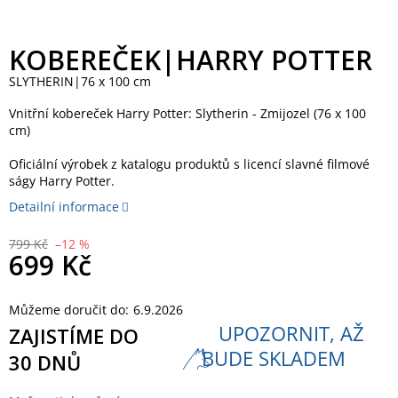
KOBEREČEK|HARRY POTTER
SLYTHERIN|76 x 100 cm
Vnitřní kobereček Harry Potter: Slytherin - Zmijozel (76 x 100
cm)
Oficiální výrobek z katalogu produktů s licencí slavné filmové
ságy Harry Potter.
Detailní informace
799 Kč
–12 %
699 Kč
Měrná
Můžeme doručit do:
6.9.2026
cena:
UPOZORNIT, AŽ
ZAJISTÍME DO
BUDE SKLADEM
30 DNŮ