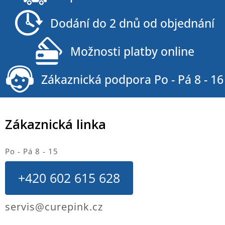
p
a
Dodání do 2 dnů od objednání
t
í
Možnosti platby online
Zákaznická podpora Po - Pá 8 - 16
Zákaznická linka
Po - Pá 8 - 15
+420 602 615 628
servis@curepink.cz