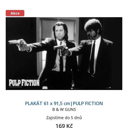
p
í
r
p
o
r
Akce
d
o
u
d
k
u
t
k
ů
t
ů
PLAKÁT 61 x 91,5 cm|PULP FICTION
B & W GUNS
Zajistíme do 5 dnů
169 Kč