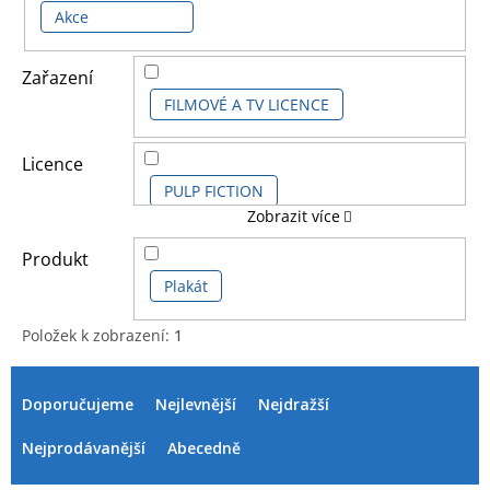
Akce
Zařazení
FILMOVÉ A TV LICENCE
Licence
PULP FICTION
Zobrazit více
TARANTINO QUENTIN
Produkt
Plakát
Položek k zobrazení:
1
V
Ř
ý
a
Doporučujeme
Nejlevnější
Nejdražší
p
z
i
e
Nejprodávanější
Abecedně
s
n