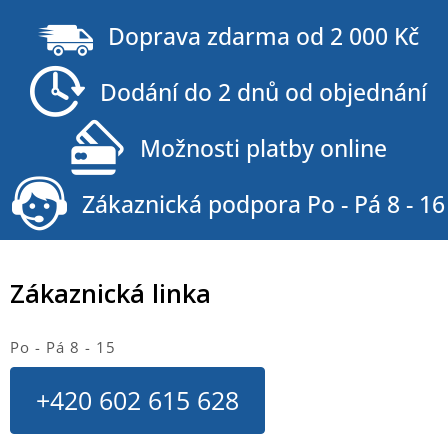
Z
á
Doprava zdarma od 2 000 Kč
p
a
Dodání do 2 dnů od objednání
t
í
Možnosti platby online
Zákaznická podpora Po - Pá 8 - 16
Zákaznická linka
Po - Pá 8 - 15
+420 602 615 628