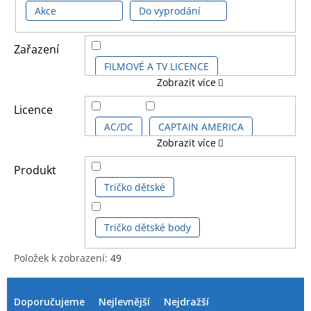
Akce
Do vyprodání
Zařazení
FILMOVÉ A TV LICENCE
Zobrazit více
HERNÍ LICENCE
Licence
AC/DC
CAPTAIN AMERICA
Zobrazit více
DĚTSKÉ LICENCE A FILMY
CAPTAIN AMERICA COMICS
Produkt
HUDEBNÍ LICENCE
Tričko dětské
DISNEY FILMY
DISNEY KIDS
DALŠÍ LICENCE
Tričko dětské body
DONALD DUCK
GROOT
Položek k zobrazení:
49
KOMIKSOVÉ A ANIME LICENCE
V
Ř
HARRY POTTER
ý
a
Doporučujeme
Nejlevnější
Nejdražší