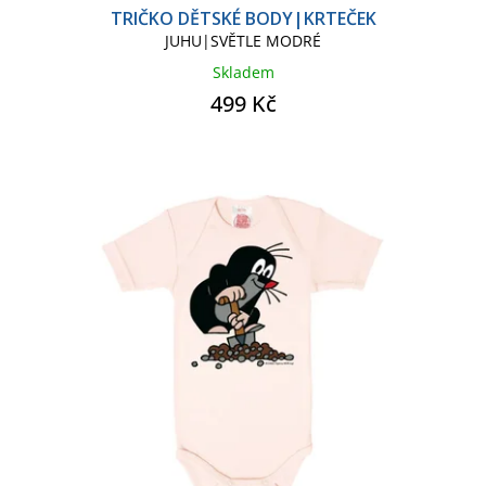
TRIČKO DĚTSKÉ BODY|KRTEČEK
JUHU|SVĚTLE MODRÉ
STAR WARS HVĚZDNÉ VÁLKY
Skladem
499 Kč
STAR WARS KIDS
STAR WARS SÉRIE
STRÁŽCI GALAXIE
SUPER MARIO
TOUR DE FRANCE
VÁNOČNÍ ZBOŽÍ