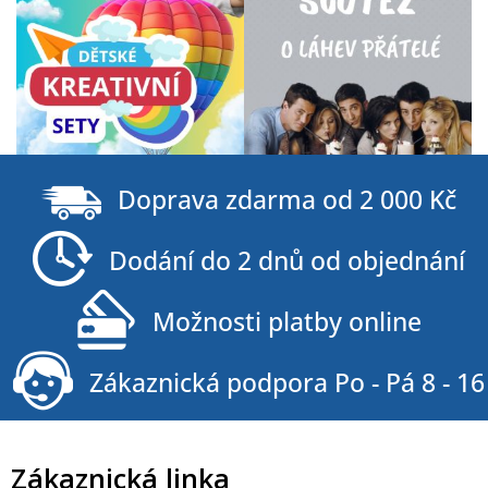
Z
á
Doprava zdarma od 2 000 Kč
p
a
Dodání do 2 dnů od objednání
t
í
Možnosti platby online
Zákaznická podpora Po - Pá 8 - 16
Zákaznická linka