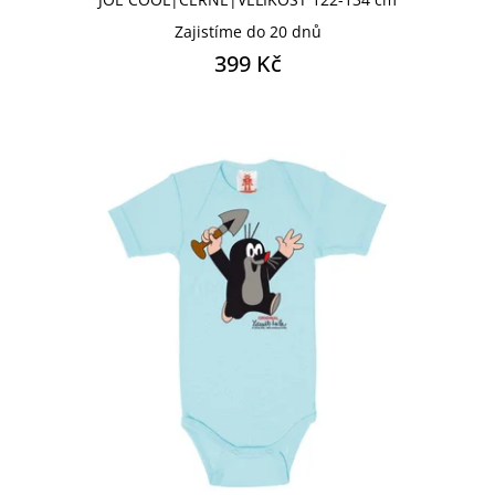
Zajistíme do 20 dnů
POKÉMON
POKÉMON GO
399 Kč
POKÉMON KIDS
POKÉMON PIKACHU KIDS
POKÉMON SÉRIE
ROLLING STONES
SNOOPY
SONIC
SPIDERMAN CLASSIC COMICS
SPIDERMAN KIDS