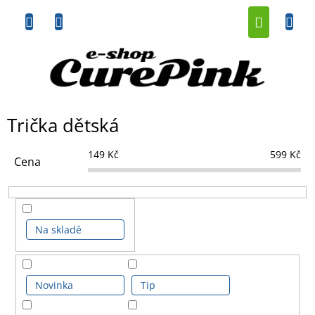
Přejít
NÁKUP
na
obsah
KOŠÍK
Trička dětská
149
Kč
599
Kč
Cena
Na skladě
Novinka
Tip