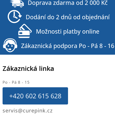
á
Doprava zdarma od 2 000 Kč
p
a
Dodání do 2 dnů od objednání
t
í
Možnosti platby online
Zákaznická podpora Po - Pá 8 - 16
Zákaznická linka
Po - Pá 8 - 15
+420 602 615 628
servis@curepink.cz