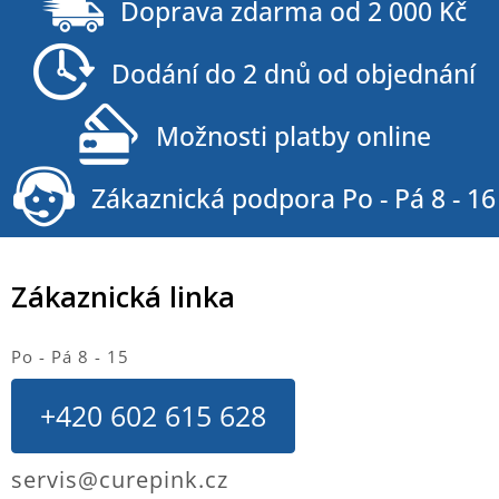
á
Doprava zdarma od 2 000 Kč
p
a
Dodání do 2 dnů od objednání
t
í
Možnosti platby online
Zákaznická podpora Po - Pá 8 - 16
Zákaznická linka
Po - Pá 8 - 15
+420 602 615 628
servis@curepink.cz