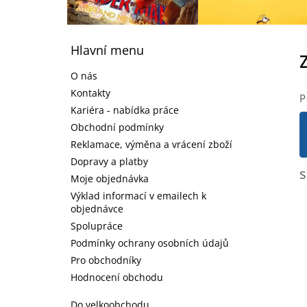
Z
á
Hlavní menu
p
a
O nás
t
Kontakty
P
í
Kariéra - nabídka práce
Obchodní podmínky
Reklamace, výměna a vrácení zboží
Dopravy a platby
s
Moje objednávka
Výklad informací v emailech k
objednávce
Spolupráce
Podmínky ochrany osobních údajů
Pro obchodníky
Hodnocení obchodu
Do velkoobchodu