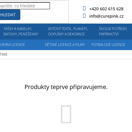
+420 602 615 628
HLEDAT
info@curepink.cz
TAŠKY A KABELKY,
BYTOVÝ TEXTIL, PLAKÁTY,
ŠKOLNÍ POTŘEBY,
BATOHY, PENĚŽENKY
DOPLŇKY A DEKORACE
PAPÍRNICTVÍ
HERNÍ LICENCE
DĚTSKÉ LICENCE A FILMY
FOTBALOVÉ LICENCE
TIME
Produkty teprve připravujeme.