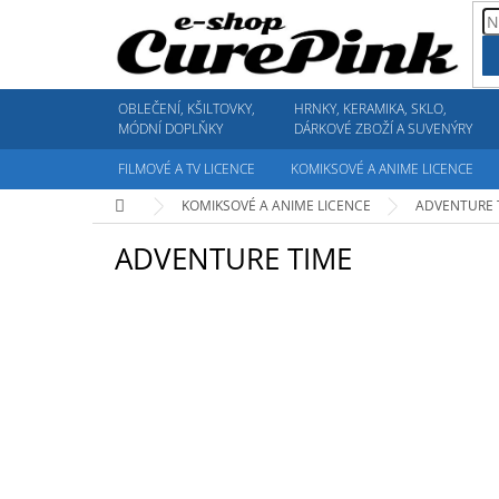
Přejít
na
obsah
OBLEČENÍ, KŠILTOVKY,
HRNKY, KERAMIKA, SKLO,
MÓDNÍ DOPLŇKY
DÁRKOVÉ ZBOŽÍ A SUVENÝRY
FILMOVÉ A TV LICENCE
KOMIKSOVÉ A ANIME LICENCE
Domů
KOMIKSOVÉ A ANIME LICENCE
ADVENTURE 
ADVENTURE TIME