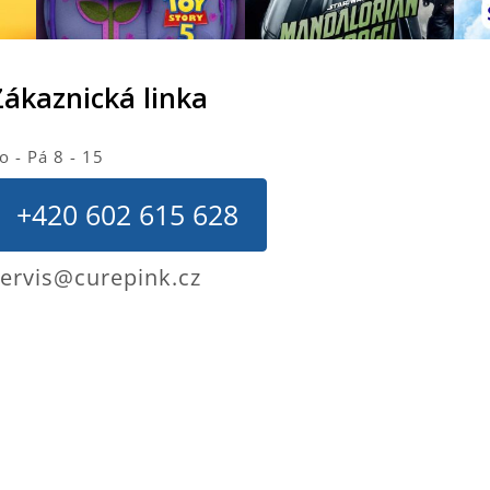
Zákaznická linka
o - Pá 8 - 15
+420 602 615 628
ervis@curepink.cz