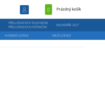
NÁKUPNÍ
Prázdný košík
KOŠÍK
PŘÍSLUŠENSTVÍ K TELEFONŮM,
KALENDÁŘE 2027
PŘÍSLUŠENSTVÍ K POČÍTAČŮM
HUDEBNÍ LICENCE
DALŠÍ LICENCE