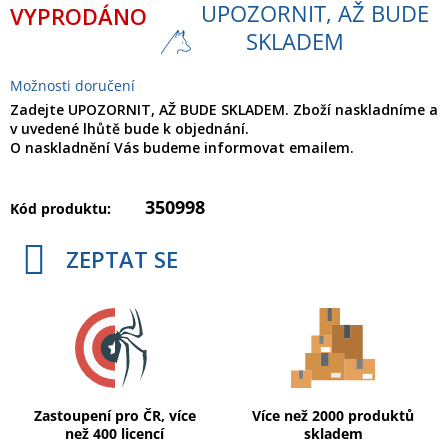
UPOZORNIT, AŽ BUDE
VYPRODÁNO
cena:
SKLADEM
Možnosti doručení
Zadejte UPOZORNIT, AŽ BUDE SKLADEM. Zboží naskladníme a
v uvedené lhůtě bude k objednání.
O naskladnění Vás budeme informovat emailem.
350998
Kód produktu:
ZEPTAT SE
Zastoupení pro ČR, více
Více než 2000 produktů
než 400 licencí
skladem