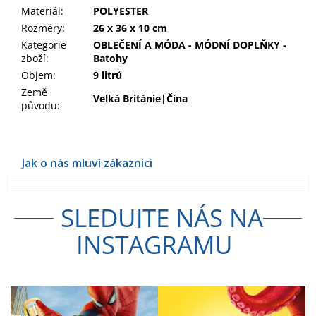
Materiál
:
POLYESTER
Rozměry
:
26 x 36 x 10 cm
Kategorie
OBLEČENÍ A MÓDA - MÓDNÍ DOPLŇKY -
zboží
:
Batohy
Objem
:
9 litrů
Země
Velká Británie|Čína
původu
:
SLEDUJTE NÁS NA
INSTAGRAMU