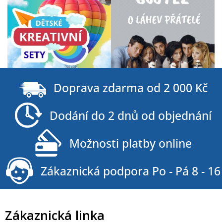
Z
á
Doprava zdarma od 2 000 Kč
p
a
Dodání do 2 dnů od objednání
t
í
Možnosti platby online
Zákaznická podpora Po - Pá 8 - 16
Zákaznická linka