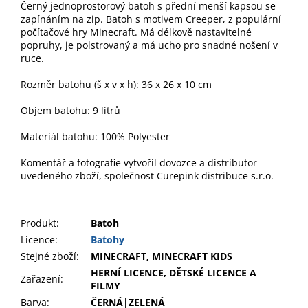
Černý jednoprostorový batoh s přední menší kapsou se
zapínáním na zip. Batoh s motivem Creeper, z populární
počítačové hry Minecraft. Má délkově nastavitelné
popruhy, je polstrovaný a má ucho pro snadné nošení v
ruce.
Rozměr batohu (š x v x h): 36 x 26 x 10 cm
Objem batohu: 9 litrů
Materiál batohu: 100% Polyester
Komentář a fotografie vytvořil dovozce a distributor
uvedeného zboží, společnost Curepink distribuce s.r.o.
Produkt
:
Batoh
Licence:
Batohy
Stejné zboží:
MINECRAFT, MINECRAFT KIDS
HERNÍ LICENCE, DĚTSKÉ LICENCE A
Zařazení
:
FILMY
Barva
:
ČERNÁ|ZELENÁ