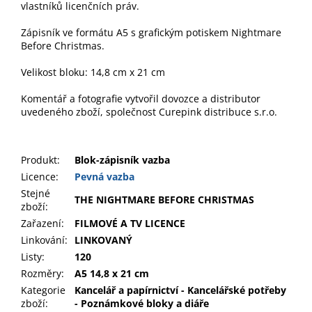
vlastníků licenčních práv.
Zápisník ve formátu A5 s grafickým potiskem Nightmare
Before Christmas.
Velikost bloku: 14,8 cm x 21 cm
Komentář a fotografie vytvořil dovozce a distributor
uvedeného zboží, společnost Curepink distribuce s.r.o.
Produkt
:
Blok-zápisník vazba
Licence:
Pevná vazba
Stejné
THE NIGHTMARE BEFORE CHRISTMAS
zboží:
Zařazení
:
FILMOVÉ A TV LICENCE
Linkování
:
LINKOVANÝ
Listy
:
120
Rozměry
:
A5 14,8 x 21 cm
Kategorie
Kancelář a papírnictví - Kancelářské potřeby
zboží
:
- Poznámkové bloky a diáře