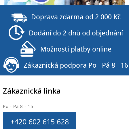
Z
á
Doprava zdarma od 2 000 Kč
p
a
Dodání do 2 dnů od objednání
t
í
Možnosti platby online
Zákaznická podpora Po - Pá 8 - 16
Zákaznická linka
Po - Pá 8 - 15
+420 602 615 628