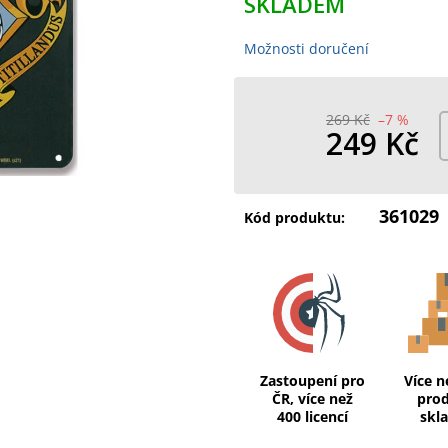
SKLADEM
Možnosti doručení
269 Kč
–7 %
249 Kč
Měrná
cena:
361029
Kód produktu:
Zastoupení pro
Více n
ČR, více než
pro
400 licencí
skl