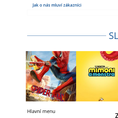
S
Z
á
Hlavní menu
p