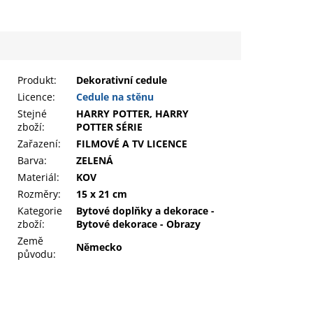
Produkt
:
Dekorativní cedule
Licence:
Cedule na stěnu
Stejné
HARRY POTTER, HARRY
zboží:
POTTER SÉRIE
Zařazení
:
FILMOVÉ A TV LICENCE
Barva
:
ZELENÁ
Materiál
:
KOV
Rozměry
:
15 x 21 cm
Kategorie
Bytové doplňky a dekorace -
zboží
:
Bytové dekorace - Obrazy
Země
Německo
původu
: