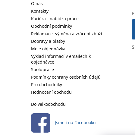
a
O nás
t
Kontakty
P
í
Kariéra - nabídka práce
Obchodní podmínky
Reklamace, výměna a vrácení zboží
Dopravy a platby
s
Moje objednávka
Výklad informací v emailech k
objednávce
Spolupráce
Podmínky ochrany osobních údajů
Pro obchodníky
Hodnocení obchodu
Do velkoobchodu
Jsme i na Facebooku