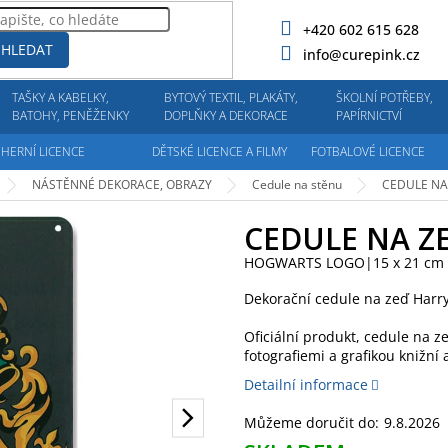
+420 602 615 628
HLEDAT
info@curepink.cz
TAŠKY A KABELKY,
BYTOVÝ TEXTIL, PLAKÁTY,
ŠKOLNÍ POTŘEBY,
BATOHY, PENĚŽENKY
DOPLŇKY A DEKORACE
PAPÍRNICTVÍ
HERNÍ LICENCE
DĚTSKÉ LICENCE A FILMY
FOTBALOVÉ LICENCE
NÁSTĚNNÉ DEKORACE, OBRAZY
Cedule na stěnu
CEDULE NA
CEDULE NA Z
HOGWARTS LOGO|15 x 21 cm
Dekorační cedule na zeď Har
Oficiální produkt, cedule na z
fotografiemi a grafikou knižní 
Detailní informace
Můžeme doručit do:
9.8.2026