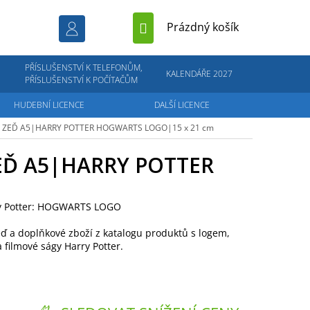
NÁKUPNÍ
Prázdný košík
KOŠÍK
PŘÍSLUŠENSTVÍ K TELEFONŮM,
KALENDÁŘE 2027
PŘÍSLUŠENSTVÍ K POČÍTAČŮM
HUDEBNÍ LICENCE
DALŠÍ LICENCE
 ZEĎ A5|HARRY POTTER
HOGWARTS LOGO|15 x 21 cm
EĎ A5|HARRY POTTER
ry Potter: HOGWARTS LOGO
eď a doplňkové zboží z katalogu produktů s logem,
a filmové ságy Harry Potter.