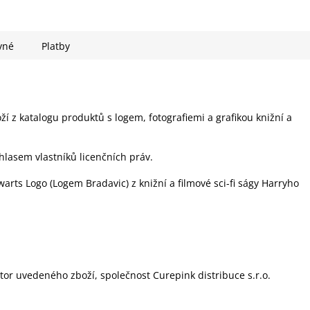
vné
Platby
ží z katalogu produktů s logem, fotografiemi a grafikou knižní a
hlasem vlastníků licenčních práv.
arts Logo (Logem Bradavic) z knižní a filmové sci-fi ságy Harryho
utor uvedeného zboží, společnost Curepink distribuce s.r.o.