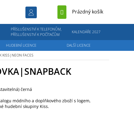
NÁKUPNÍ
Prázdný košík
KOŠÍK
PŘÍSLUŠENSTVÍ K TELEFONŮM,
KALENDÁŘE 2027
PŘÍSLUŠENSTVÍ K POČÍTAČŮM
HUDEBNÍ LICENCE
DALŠÍ LICENCE
CK
KISS|NEON FACES
TOVKA|SNAPBACK
stavitelná) černá
katalogu módního a doplňkového zboží s logem,
cké hudební skupiny Kiss.