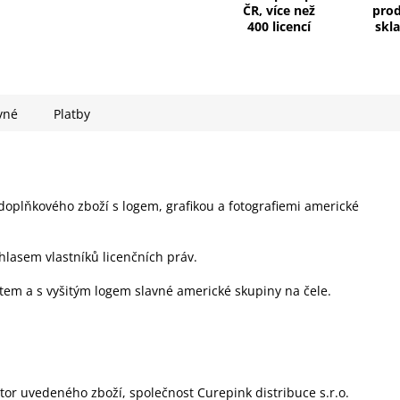
ČR, více než
pro
400 licencí
skl
vné
Platby
 doplňkového zboží s logem, grafikou a fotografiemi americké
hlasem vlastníků licenčních práv.
ltem a s vyšitým logem slavné americké skupiny na čele.
utor uvedeného zboží, společnost Curepink distribuce s.r.o.