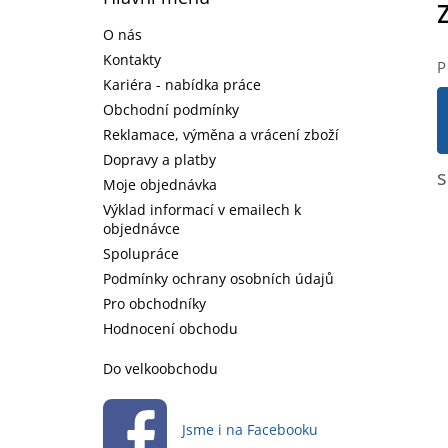
p
a
O nás
t
Kontakty
P
í
Kariéra - nabídka práce
Obchodní podmínky
Reklamace, výměna a vrácení zboží
Dopravy a platby
s
Moje objednávka
Výklad informací v emailech k
objednávce
Spolupráce
Podmínky ochrany osobních údajů
Pro obchodníky
Hodnocení obchodu
Do velkoobchodu
Jsme i na Facebooku