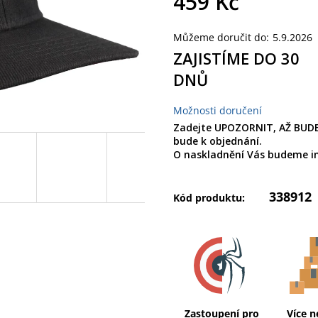
459 Kč
Měrná
Můžeme doručit do:
5.9.2026
cena:
ZAJISTÍME DO 30
DNŮ
Možnosti doručení
Zadejte UPOZORNIT, AŽ BUDE
bude k objednání.
O naskladnění Vás budeme i
338912
Kód produktu:
Zastoupení pro
Více n