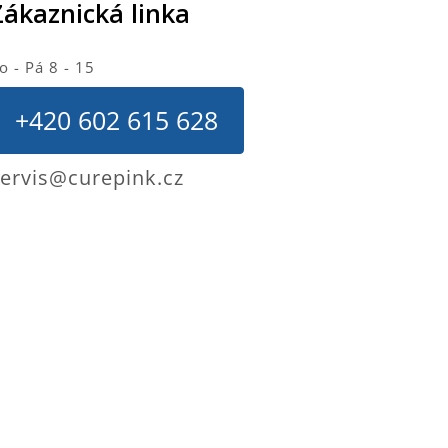
Zákaznická linka
o - Pá 8 - 15
+420 602 615 628
ervis@curepink.cz