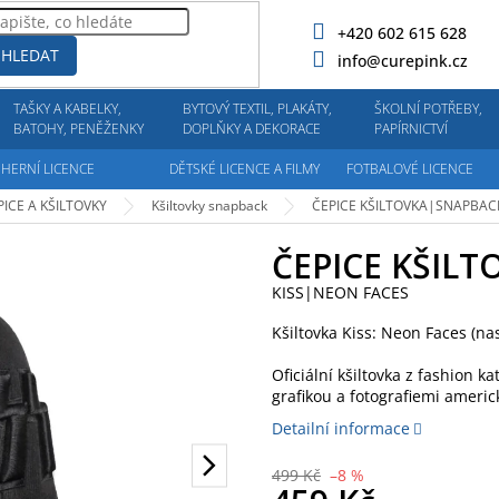
+420 602 615 628
HLEDAT
info@curepink.cz
TAŠKY A KABELKY,
BYTOVÝ TEXTIL, PLAKÁTY,
ŠKOLNÍ POTŘEBY,
BATOHY, PENĚŽENKY
DOPLŇKY A DEKORACE
PAPÍRNICTVÍ
HERNÍ LICENCE
DĚTSKÉ LICENCE A FILMY
FOTBALOVÉ LICENCE
PICE A KŠILTOVKY
Kšiltovky snapback
ČEPICE KŠILTOVKA|SNAPBA
ČEPICE KŠIL
KISS|NEON FACES
Kšiltovka Kiss: Neon Faces (na
Oficiální kšiltovka z fashion 
grafikou a fotografiemi ameri
Detailní informace
499 Kč
–8 %