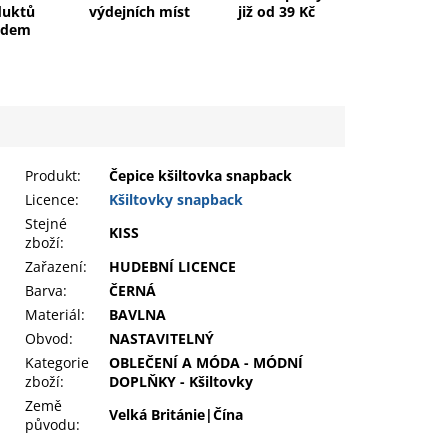
duktů
výdejních míst
již od 39 Kč
adem
Produkt
:
Čepice kšiltovka snapback
Licence:
Kšiltovky snapback
Stejné
KISS
zboží:
Zařazení
:
HUDEBNÍ LICENCE
Barva
:
ČERNÁ
Materiál
:
BAVLNA
Obvod
:
NASTAVITELNÝ
Kategorie
OBLEČENÍ A MÓDA - MÓDNÍ
zboží
:
DOPLŇKY - Kšiltovky
Země
Velká Británie|Čína
původu
: