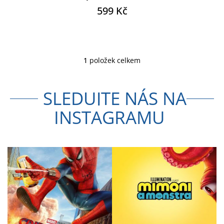
599 Kč
1
položek celkem
O
v
l
SLEDUJTE NÁS NA
á
d
INSTAGRAMU
a
c
í
p
r
v
k
y
v
ý
p
i