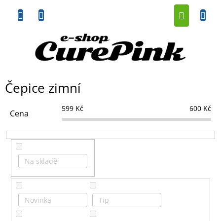
Přejít
NÁKUP
na
obsah
KOŠÍK
Čepice zimní
599
Kč
600
Kč
Cena
Na skladě
Novinka
Tip