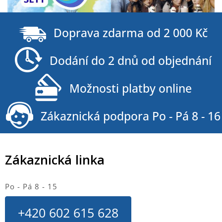
Z
á
Doprava zdarma od 2 000 Kč
p
a
Dodání do 2 dnů od objednání
t
í
Možnosti platby online
Zákaznická podpora Po - Pá 8 - 16
Zákaznická linka
Po - Pá 8 - 15
+420 602 615 628