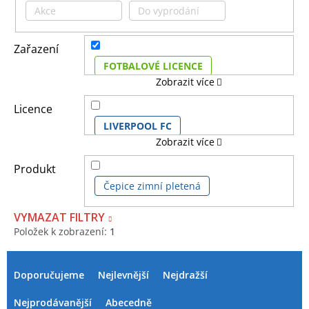
Akce
Do vyprodání
Zařazení
FOTBALOVÉ LICENCE
Zobrazit více
FILMOVÉ A TV LICENCE
Licence
LIVERPOOL FC
Zobrazit více
HERNÍ LICENCE
Produkt
DĚTSKÉ LICENCE A FILMY
Čepice zimní pletená
VYMAZAT FILTRY
HUDEBNÍ LICENCE
Položek k zobrazení:
1
V
Ř
KOMIKSOVÉ A ANIME LICENCE
ý
a
Doporučujeme
Nejlevnější
Nejdražší
p
z
i
e
Nejprodávanější
Abecedně