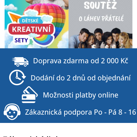
Z
á
Doprava zdarma od 2 000 Kč
p
a
Dodání do 2 dnů od objednání
t
í
Možnosti platby online
Zákaznická podpora Po - Pá 8 - 16