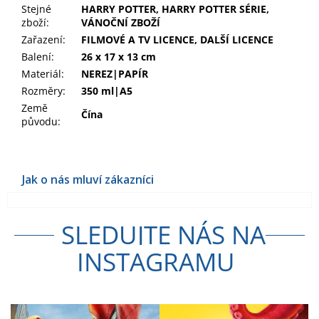
Stejné
HARRY POTTER, HARRY POTTER SÉRIE,
zboží:
VÁNOČNÍ ZBOŽÍ
Zařazení
:
FILMOVÉ A TV LICENCE, DALŠÍ LICENCE
Balení
:
26 x 17 x 13 cm
Materiál
:
NEREZ|PAPÍR
Rozměry
:
350 ml|A5
Země
Čína
původu
:
SLEDUJTE NÁS NA
INSTAGRAMU