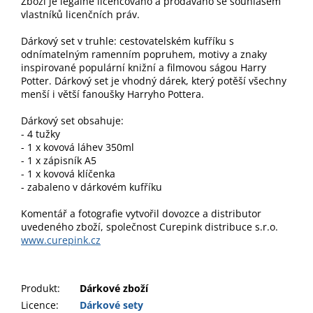
Zboží je legálně licencováno a prodáváno se souhlasem
vlastníků licenčních práv.
Dárkový set v truhle: cestovatelském kufříku s
odnímatelným ramenním popruhem, motivy a znaky
inspirované populární knižní a filmovou ságou Harry
Potter. Dárkový set je vhodný dárek, který potěší všechny
menší i větší fanoušky Harryho Pottera.
Dárkový set obsahuje:
- 4 tužky
- 1 x kovová láhev 350ml
- 1 x zápisník A5
- 1 x kovová klíčenka
- zabaleno v dárkovém kufříku
Komentář a fotografie vytvořil dovozce a distributor
uvedeného zboží, společnost Curepink distribuce s.r.o.
www.curepink.cz
Produkt
:
Dárkové zboží
Licence:
Dárkové sety