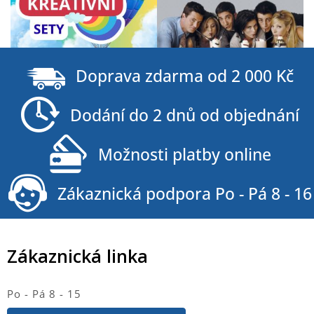
Z
á
Doprava zdarma od 2 000 Kč
p
a
Dodání do 2 dnů od objednání
t
í
Možnosti platby online
Zákaznická podpora Po - Pá 8 - 16
Zákaznická linka
Po - Pá 8 - 15