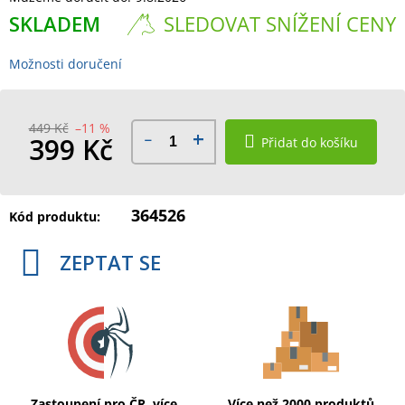
SKLADEM
SLEDOVAT SNÍŽENÍ CENY
Možnosti doručení
449 Kč
–11 %
399 Kč
Přidat do košíku
Měrná
cena:
364526
Kód produktu:
ZEPTAT SE
Zastoupení pro ČR, více
Více než 2000 produktů