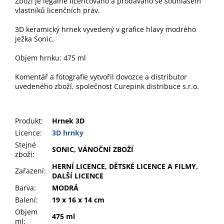
Zboží je legálně licencováno a prodáváno se souhlasem
vlastníků licenčních práv.
3D keramický hrnek vyvedený v grafice hlavy modrého
ježka Sonic.
Objem hrnku: 475 ml
Komentář a fotografie vytvořil dovozce a distributor
uvedeného zboží, společnost Curepink distribuce s.r.o.
Produkt
:
Hrnek 3D
Licence:
3D hrnky
Stejné
SONIC, VÁNOČNÍ ZBOŽÍ
zboží:
HERNÍ LICENCE, DĚTSKÉ LICENCE A FILMY,
Zařazení
:
DALŠÍ LICENCE
Barva
:
MODRÁ
Balení
:
19 x 16 x 14 cm
Objem
475 ml
ml
: