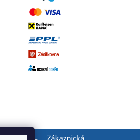
tby
Zákaznická