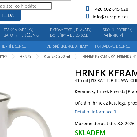
+420 602 615 628
HLEDAT
info@curepink.cz
TAŠKY A KABELKY,
BYTOVÝ TEXTIL, PLAKÁTY,
ŠKOLNÍ POTŘEBY,
BATOHY, PENĚŽENKY
DOPLŇKY A DEKORACE
PAPÍRNICTVÍ
HERNÍ LICENCE
DĚTSKÉ LICENCE A FILMY
FOTBALOVÉ LICENCE
NÝRY
HRNKY
Klasické 300 ml
HRNEK KERAMICKÝ|FRIENDS
41
HRNEK KERAM
415 ml|I'D RATHER BE WATCH
Keramický hrnek Friends|Přáte
Oficiální hrnek z katalogu prod
Detailní informace
Můžeme doručit do:
8.8.2026
SKLADEM