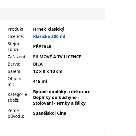
Produkt
:
Hrnek klasický
Licence:
Klasické 300 ml
Stejné
PŘÁTELÉ
zboží:
Zařazení
:
FILMOVÉ A TV LICENCE
Barva
:
BÍLÁ
Balení
:
12 x 9 x 10 cm
Objem
415 ml
ml
:
Bytové doplňky a dekorace -
Kategorie
Doplňky do kuchyně -
zboží
:
Stolování - Hrnky a šálky
Země
Španělsko|Čína
původu
: