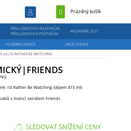
NÁKUPNÍ
Prázdný košík
KOŠÍK
PŘÍSLUŠENSTVÍ K TELEFONŮM,
KALENDÁŘE 2027
PŘÍSLUŠENSTVÍ K POČÍTAČŮM
HUDEBNÍ LICENCE
DALŠÍ LICENCE
5 ml|I'D RATHER BE WATCHING
ICKÝ|FRIENDS
ING
lé: I'd Rather Be Watching (objem 415 ml)
uktů s licencí seriálem Friends.
SLEDOVAT SNÍŽENÍ CENY