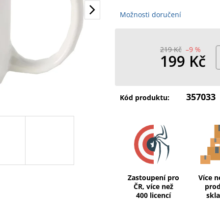
Možnosti doručení
219 Kč
–9 %
199 Kč
Měrná
cena:
357033
Kód produktu:
Zastoupení pro
Více n
ČR, více než
pro
400 licencí
skl