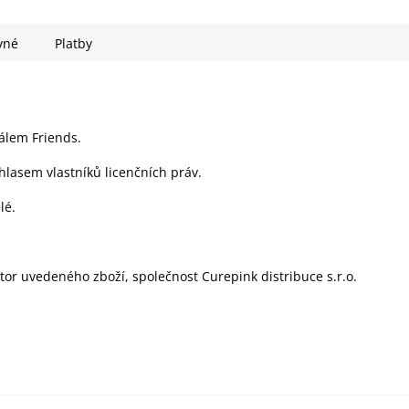
vné
Platby
iálem Friends.
hlasem vlastníků licenčních práv.
lé.
utor uvedeného zboží, společnost Curepink distribuce s.r.o.