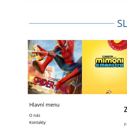
S
Z
á
Hlavní menu
p
a
O nás
t
Kontakty
P