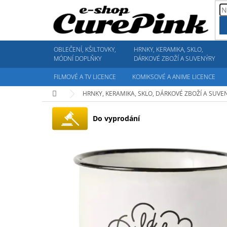
Přejít
na
obsah
OBLEČENÍ, KŠILTOVKY,
HRNKY, KERAMIKA, SKLO,
MÓDNÍ DOPLŇKY
DÁRKOVÉ ZBOŽÍ A SUVENÝRY
FILMOVÉ A TV LICENCE
KOMIKSOVÉ A ANIME LICENCE
Domů
HRNKY, KERAMIKA, SKLO, DÁRKOVÉ ZBOŽÍ A SUVE
Do vyprodání